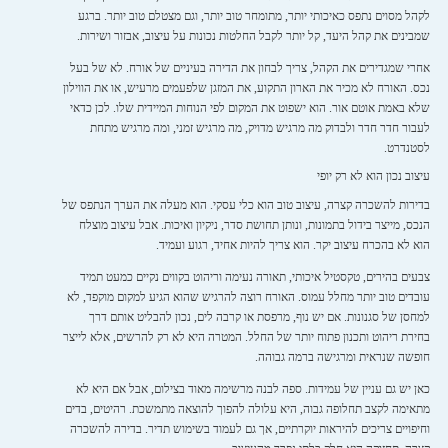
לקהל מסוים נתפס כאיכותי יותר, מתומחר טוב יותר, וגם מצטלם טוב יותר. ברגע
שמבינים את קהל היעד, קל יותר לקבל החלטות נכונות על עיצוב, אבזור ושירות.
אחרי שמגדירים את הקהל, צריך לבחון את הדירה בעיניים של אורח. לא של בעל
נכס. האורח לא מכיר את הארון התקוע, את המזגן שלפעמים מרעיש, או את הווילון
שלא באמת אוטם אור. הוא ישפוט את המקום לפי הנוחות המיידית שלו. לכן כדאי
לעבור חדר חדר ולבדוק מה מרגיש מדויק, מה מרגיש זמני, ומה מרגיש מתחת
לסטנדרט.
עיצוב נכון הוא לא רק יופי
בדירות להשכרה קצרה, עיצוב טוב הוא כלי עסקי. הוא מעלה את הערך הנתפס של
הנכס, מייצר בידול בתמונות, ונותן תחושת סדר, ניקיון ואיכות. אבל עיצוב מוצלח
הוא לא בהכרח עיצוב יקר. הוא צריך להיות אחיד, רגוע ועמיד.
צבעים בהירים, טקסטיל איכותי, תאורה נעימה וריהוט בקווים נקיים כמעט תמיד
עובדים טוב יותר מחלל עמוס. האורח רוצה להרגיש שהוא הגיע למקום מוקפד, לא
למחסן של סגנונות. אם יש נוף, מרפסת או קרבה לים, נכון להבליט אותם דרך
בחירת ריהוט ותכנון פתוח יותר של החלל. המטרה היא לא רק להרשים, אלא לייצר
חופשה שנראית ומרגישה ברמה גבוהה.
כאן יש גם עניין של עמידות. ספה לבנה מרשימה מאוד בצילום, אבל אם היא לא
מתאימה לקצב תחלופה גבוה, היא עלולה להפוך להוצאה מתמשכת. רהיטים, בדים
וחיפויים צריכים להיראות יוקרתיים, אך גם לעמוד בשימוש תדיר. בדירה להשכרה