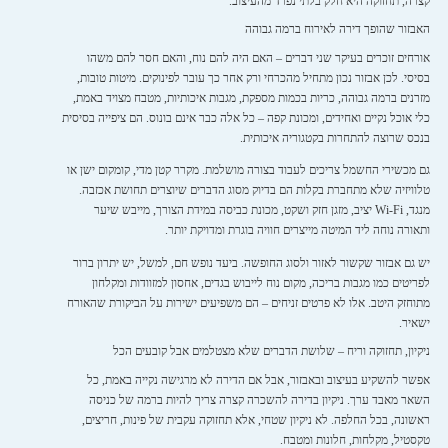
קצרה, תחזוקה היא חלק בלתי נפרד מהעיצוב.
האבזור שהופך דירה לאירוח ברמה גבוהה
אורחים זוכרים בעיקר שני דברים – האם היה להם נוח, והאם חסר להם משהו
בסיסי. לכן אבזור נכון מתחיל מהכרחי ורק אחר כך עובר לפינוקים. מיטות טובות,
מזרנים ברמה גבוהה, כריות בכמות מספקת, מגבות איכותיות, מטבח מצויד באמת,
כלי אוכל נקיים ואחידים, ומכונת קפה – כל אלה כבר אינם בונוס. הם ציפייה בסיסית
בנכס שרוצה להתחרות בקטגוריה איכותית.
גם מכשירי החשמל צריכים לעבוד בצורה מושלמת. מקרר קטן מדי, קומקום ישן או
טלוויזיה שלא מתחברת בקלות הם בדיוק מסוג הדברים שיוצרים תחושת אכזבה.
מנגד, Wi-Fi יציב, מזגן חזק ושקט, מכונת כביסה במידת הצורך, מייבש שיער
ותאורה נוחה ליד המיטה מייצרים חוויה בוגרת ומדויקת יותר.
יש גם אבזור שקשור לאזור ולסוג החופשה. ביעד נופש חם, למשל, יש יתרון ברור
לפריטים כמו מגבות בריכה, מקום נוח לייבוש בגדים, אחסון למזוודות ומקלחון
מתוחזק היטב. אלו לא פרטים זניחים – הם משפיעים ישירות על הביקורת שהאורח
ישאיר.
ניקיון, תחזוקה וריח – שלושת הדברים שלא מצטלמים אבל קובעים הכל
אפשר להשקיע בעיצוב ובאבזור, אבל אם הדירה לא מרגישה נקייה באמת, כל
השאר מאבד ערך. ניקיון בדירה להשכרה קצרה צריך להיות ברמה של כניסה
ראשונה, בכל החלפה. לא ניקיון שטחי, אלא תחזוקה עקבית של פינות, חריצים,
טקסטיל, מקלחות, חלונות ומטבח.