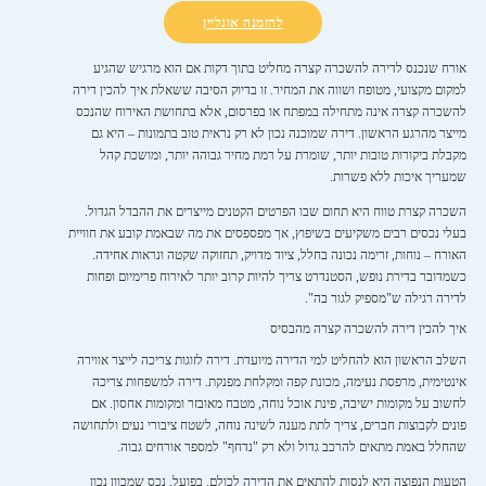
להזמנה אונליין
אורח שנכנס לדירה להשכרה קצרה מחליט בתוך דקות אם הוא מרגיש שהגיע
למקום מקצועי, מטופח ושווה את המחיר. זו בדיוק הסיבה ששאלת איך להכין דירה
להשכרה קצרה אינה מתחילה במפתח או בפרסום, אלא בתחושת האירוח שהנכס
מייצר מהרגע הראשון. דירה שמוכנה נכון לא רק נראית טוב בתמונות – היא גם
מקבלת ביקורות טובות יותר, שומרת על רמת מחיר גבוהה יותר, ומושכת קהל
שמעריך איכות ללא פשרות.
השכרה קצרת טווח היא תחום שבו הפרטים הקטנים מייצרים את ההבדל הגדול.
בעלי נכסים רבים משקיעים בשיפוץ, אך מפספסים את מה שבאמת קובע את חוויית
האורח – נוחות, זרימה נכונה בחלל, ציוד מדויק, תחזוקה שקטה ונראות אחידה.
כשמדובר בדירת נופש, הסטנדרט צריך להיות קרוב יותר לאירוח פרימיום ופחות
לדירה רגילה ש"מספיק לגור בה".
איך להכין דירה להשכרה קצרה מהבסיס
השלב הראשון הוא להחליט למי הדירה מיועדת. דירה לזוגות צריכה לייצר אווירה
אינטימית, מרפסת נעימה, מכונת קפה ומקלחת מפנקת. דירה למשפחות צריכה
לחשוב על מקומות ישיבה, פינת אוכל נוחה, מטבח מאובזר ומקומות אחסון. אם
פונים לקבוצות חברים, צריך לתת מענה לשינה נוחה, לשטח ציבורי נעים ולתחושה
שהחלל באמת מתאים להרכב גדול ולא רק "נדחף" למספר אורחים גבוה.
הטעות הנפוצה היא לנסות להתאים את הדירה לכולם. בפועל, נכס שמכוון נכון