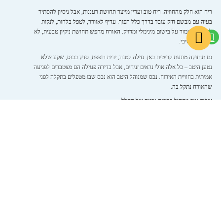
ריח הוא חלק מהחוויה. ריח טוב ועדין מייצר תחושת רעננות, אבל ניסיון להסתיר
בעיה עם מבשם חזק עובד בדרך כלל הפוך. עדיף לאוורר, לטפל בלחות, לנקות
לעומק ולשמור על בישום מינימלי ומדויק. האורח מחפש תחושת ניקיון טבעית, לא
בושם אגרסיבי.
גם תחזוקה מונעת קריטית כאן. נזילה קטנה, ידית רופפת, סדק בכוס, שקע שלא
נטען היטב – כל אלה אולי נראים זניחים, אבל בדירה פעילה הם מצטברים לפגיעה
אמיתית בחוויית האירוח. נכס שמנוהל היטב הוא נכס שבו מטפלים בתקלה לפני
שהאורח נתקל בה.
צילום טוב מתחיל בהכנה נכונה של החלל
בעלי נכסים רבים שואלים איך להכין דירה להשכרה קצרה ומתמקדים רק במה שיש
בפועל, אבל שוכחים את שלב ההצגה. התמונות הן חלון הראווה של הנכס, והן
צריכות לשדר סדר, אור, מרחב ואיכות. צילום טוב לא יתקן דירה לא מוכנה, אבל
דירה מוכנה היטב יכולה להיראות מצוין גם בלי הפקה מוגזמת.
לפני צילום, כדאי לצמצם עומס חזותי, ליישר טקסטיל, לדייק פריטי נוי, לוודא תאורה
טבעית טובה ולבנות קומפוזיציה שמספרת את הסיפור הנכון של הנכס. אם יש
מרפסת, נוף, בריכה במתחם או חלל אירוח מרווח – אלו צריכים להופיע באופן בולט.
אם היתרון של הדירה הוא המיקום או התחושה היוקרתית, התמונות חייבות לתמוך
בזה באופן עקבי.
הדבר החשוב הוא אמינות. תמונות צריכות להחמיא לנכס, לא להבטיח משהו שהוא