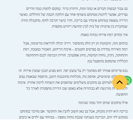
גם עבור קבוצות חברים או כמה זוגות, היתרון ברור. במקום להזמין כמה חדרים
נפרדים, אפשר ליהנות ממתחם משותף אחד עם חלוקה חכמה של החללים. כאשר
הדירה נמצאת במתחם איכותי עם בריכה, חדר כושר וקרבה לחוף, מתקבלת חוויה
שמחברת בין פרטיות של בית לבין תחושת ריזורט מוקפדת.
איך מזהים רמת אירוח גבוהה באמת
בתחום הזה, התמונות הן רק חלק מהסיפור. דירה יכולה להיראות מרשימה, אבל
רמת האירוח נמדדת גם בפרטים הקטנים – איכות הריהוט, האבזור במטבח, רמת
התחזוקה, ניקיון, נוחות המיטות, מיזוג אפקטיבי, חוויית הכניסה לנכס והתחושה
הכללית שהמקום מתופעל נכון.
נכס פרימיום אמיתי לא מסתמך רק על עיצוב יפה. הוא מציע תכנון שמבין אירוח. זה
אומר חללים שימושיים, אחסון נוח, מקלחות מתוכננות היטב, מרפסת שבאמת נעים
לשבת בה, ולעיתים גם מתקנים משלימים שהופכים את השהות לרמה אחרת. איכות
ללא פשרות מורגשת לא בכותרות אלא באופן שבו הדירה מתפקדת לאורך כל
החופשה.
אילו מתקנים שווים יותר ממה שנדמה
בריכה היא יתרון מובהק, אבל גם כאן חשוב להבין את ההקשר. אם מדובר במתחם
מבוקש ליד הים, הבריכה מעניקה שכבת נוחות נוספת – במיוחד עם ילדים או בימים
שבהם רוצים להישאר קרוב לנכס. חדר כושר יכול להתאים למי שמבקש לשמור על
שגרה גם בחופשה, וחניה מסודרת היא שיקול משמעותי למי שמגיע ברכב.