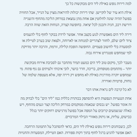
למה דירות נופש באילת ליד הים מבוקשות כל כך
אילת היא עיר של לוקיישן. שתי דירות יכולות להיראות מצוין על הנייר, אבל החוויה
בפועל תהיה שונה לחלוטין אם אחת מהן נמצאת במרחק הליכה מהחוף והשנייה
דורשת רכב, חניה ותכנון לכל יציאה. בחופשה קצרה, הנוחות הזאת שווה הרבה.
דירה ליד הים מאפשרת לנוע בקצב אחר. אפשר לרדת בבוקר לחוף בלי להעמיס
ציוד ליום שלם, לחזור לצהריים למנוחה או לארוחה, ולצאת שוב בערב לטיילת או
למסעדה בלי לחשוב פעמיים. החופשה הופכת קלילה, זורמת, והרבה יותר מדויקת
למי שמחפש סטנדרט אירוח גבוה.
מעבר לכך, מיקום טוב ליד הים כמעט תמיד מתחבר גם לסביבת אירוח מבוקשת
יותר – מתחמים מטופחים, בריכה, חדר כושר, לובי איכותי ולעיתים גם נוף פתוח. מי
שמחפש יוקרה מודרנית באילת לא מחפש רק דירה יפה, אלא מעטפת שלמה של
נוחות, פרטיות ואווירה.
לא כל קרבה לים נראית אותו דבר
אחת הטעויות הנפוצות היא להסתפק בכותרת כללית כמו "ליד הים" בלי לבדוק מה
זה אומר בפועל. יש נכסים שבאמת ממוקמים במרחק הליכה קצר ונעים מהחוף, ויש
כאלה שנשמעים קרובים על המפה אבל בפועל מרגישים רחוקים יותר בגלל
כבישים, עליות, או ניתוק מאזורי הבילוי המרכזיים.
לכן, כשבוחנים דירות נופש באילת ליד הים, כדאי להסתכל על התמונה הרחבה.
האם אפשר להגיע ברגל לחוף בתוך דקות ספורות. האם הטיילת, המסעדות והחנויות