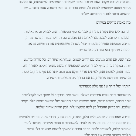
נמצאות בקרבת מקום. האם מדובר באזור שקט יותר שמתאים למשפחות, או במיקום
מרכזי ותוסס שמתאים לזוגות ולקבוצות חברים. אין כאן תשובה אחת נכונה – יש
התאמה נכונה לסגנון החופשה שלכם.
מה באמת בודקים במיקום
הקרבה לים היא נקודת פתיחה, אבל לא סוף הסיפור. חשוב לבדוק גם את איכות
הסביבה הקרובה לנכס. מגדל או מתחם מבוקש עם תחזוקה גבוהה, גישה נוחה,
בריכה מטופחת ואווירה מוקפדת יכול לשדרג משמעותית את החופשה גם אם
ההבדל מהחוף הוא עוד דקה או שתיים.
מצד שני, אם אתם מגיעים עם ילדים קטנים, עגלות או ציוד רב, כל מרחק מורגש
יותר. במקרה כזה, עדיף לבחור מיקום שמאפשר תנועה פשוטה וקלה לאורך היום.
עבור זוגות, לעומת זאת, לעיתים עדיף דווקא נכס גבוה יותר עם נוף פתוח, מרפסת
מרשימה ותחושת פרטיות, גם אם הדרך לים מעט פחות ישירה.
היתרון של דירה על פני
מלון סטנדרטי
מי שבוחר דירת נופש איכותית באילת עושה זאת בדרך כלל מתוך רצון לקבל יותר.
יותר מרחב, יותר פרטיות, יותר גמישות ויותר תחושה של חופשה שמתנהלת בקצב
שלכם. זהו בדיוק ההבדל בין לינה פונקציונלית לבין חוויית אירוח שלמה.
בדירה מאובזרת היטב מקבלים סלון, מטבח, פינת אוכל, חדרי שינה נפרדים ולעיתים
גם מרפסת רחבה עם נוף לים או לעיר. למשפחות זו נוחות אמיתית. אפשר להכין
ארוחות קלות, להשכיב ילדים בחדר נפרד ולהמשיך ליהנות מהערב בלי להיות
תלויים במבנה קשיח של חדר מלון.