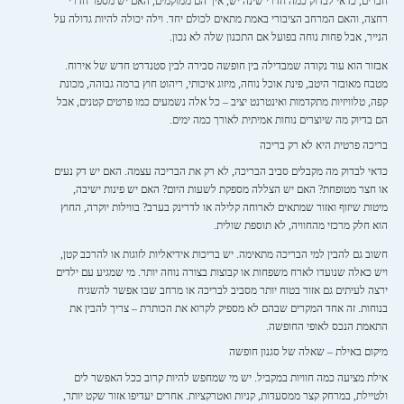
חברים, כדאי לבדוק כמה חדרי שינה יש, איך הם ממוקמים, האם יש מספר חדרי
רחצה, והאם המרחב הציבורי באמת מתאים לכולם יחד. וילה יכולה להיות גדולה על
הנייר, אבל פחות נוחה בפועל אם התכנון שלה לא נכון.
אבזור הוא עוד נקודה שמבדילה בין חופשה סבירה לבין סטנדרט חדש של אירוח.
מטבח מאובזר היטב, פינת אוכל נוחה, מיזוג איכותי, ריהוט חוץ ברמה גבוהה, מכונת
קפה, טלוויזיות מתקדמות ואינטרנט יציב – כל אלה נשמעים כמו פרטים קטנים, אבל
הם בדיוק מה שיוצרים נוחות אמיתית לאורך כמה ימים.
בריכה פרטית היא לא רק בריכה
כדאי לבדוק מה מקבלים סביב הבריכה, לא רק את הבריכה עצמה. האם יש דק נעים
או חצר מטופחת? האם יש הצללה מספקת לשעות היום? האם יש פינות ישיבה,
מיטות שיזוף ואזור שמתאים לארוחה קלילה או לדרינק בערב? בווילות יוקרה, החוץ
הוא חלק מרכזי מהחוויה, לא תוספת שולית.
חשוב גם להבין למי הבריכה מתאימה. יש בריכות אידיאליות לזוגות או להרכב קטן,
ויש כאלה שנועדו לארח משפחות או קבוצות בצורה נוחה יותר. מי שמגיע עם ילדים
ירצה לעיתים גם אזור בטוח יותר מסביב לבריכה או מרחב שבו אפשר להשגיח
בנוחות. זה אחד המקרים שבהם לא מספיק לקרוא את הכותרת – צריך להבין את
התאמת הנכס לאופי החופשה.
מיקום באילת – שאלה של סגנון חופשה
אילת מציעה כמה חוויות במקביל. יש מי שמחפש להיות קרוב ככל האפשר לים
ולטיילת, במרחק קצר ממסעדות, קניות ואטרקציות. אחרים יעדיפו אזור שקט יותר,