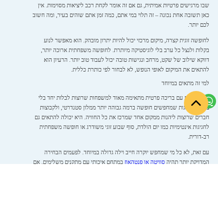
שבו מרגישים פרטיות אמיתית, גם אם זה אומר לקחת רכב ליציאות מסוימות. אין
כאן תשובה אחת נכונה – זה תלוי במי אתם, כמה זמן אתם שוהים בעיר, ומה חשוב
לכם יותר.
לחופשה זוגית קצרה, מיקום מרכזי יכול להיות יתרון מובהק. הוא מאפשר לנוע
בקלות ולנצל כל ערב בלי לוגיסטיקה מיותרת. לחופשה משפחתית ארוכה יותר,
דווקא שילוב של שקט, מרחב ונגישות טובה יכול לעבוד טוב יותר. הרעיון הוא
להתאים את המיקום לאופי הנופש, לא לבחור לפי כותרת כללית.
למי זה מתאים במיוחד
וילה באילת עם בריכה פרטית מתאימה מאוד למשפחות שרוצות לבלות יחד בלי
צפיפות, לזוגות שמחפשים חופשה ברמה גבוהה יותר ממלון סטנדרטי, ולקבוצות
חברים שרוצות ליהנות ממקום אחד שמרכז את כל החוויה. היא יכולה להתאים גם
לחגיגות אינטימיות כמו יום הולדת, סוף שבוע זוגי משודרג או חופשה משפחתית
רב-דורית.
עם זאת, לא כל מי שמחפש יוקרה חייב וילה גדולה במיוחד. לפעמים הבחירה
המדויקת יותר תהיה
סוויטה או פנטהאוז
במתחם איכותי עם מתקנים משלימים. אם
הפרטיות של הבריכה היא הדרישה המרכזית, וילה תהיה הבחירה הטבעית. אם
חשובים גם חדר כושר, מתחם ספא, לובי מעוצב או קרבה מיידית לטיילת, ייתכן
שכדאי לבחון גם חלופות פרימיום נוספות. חופשה נכונה מתחילה בהתאמה, לא רק
בשאיפה למקסימום.
איך לזהות רמת אירוח אמיתית