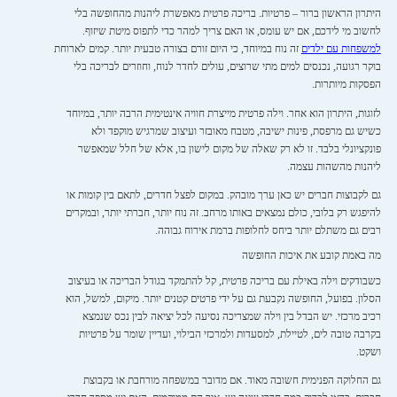
היתרון הראשון ברור – פרטיות. בריכה פרטית מאפשרת ליהנות מהחופשה בלי
לחשוב מי לידכם, אם יש עומס, או האם צריך למהר כדי לתפוס מיטת שיזוף.
למשפחות עם ילדים
זה נוח במיוחד, כי היום זורם בצורה טבעית יותר. קמים לארוחת
בוקר רגועה, נכנסים למים מתי שרוצים, עולים לחדר לנוח, וחוזרים לבריכה בלי
הפסקות מיותרות.
לזוגות, היתרון הוא אחר. וילה פרטית מייצרת חוויה אינטימית הרבה יותר, במיוחד
כשיש גם מרפסת, פינות ישיבה, מטבח מאובזר ועיצוב שמרגיש מוקפד ולא
פונקציונלי בלבד. זו לא רק שאלה של מקום לישון בו, אלא של חלל שמאפשר
ליהנות מהשהות עצמה.
גם לקבוצות חברים יש כאן ערך מובהק. במקום לפצל חדרים, לתאם בין קומות או
להיפגש רק בלובי, כולם נמצאים באותו מרחב. זה נוח יותר, חברתי יותר, ובמקרים
רבים גם משתלם יותר ביחס לחלופות ברמת אירוח גבוהה.
מה באמת קובע את איכות החופשה
כשבודקים וילה באילת עם בריכה פרטית, קל להתמקד בגודל הבריכה או בעיצוב
הסלון. בפועל, החופשה נקבעת גם על ידי פרטים קטנים יותר. מיקום, למשל, הוא
רכיב מרכזי. יש הבדל בין וילה שמצריכה נסיעה לכל יציאה לבין נכס שנמצא
בקרבה טובה לים, לטיילת, למסעדות ולמרכזי הבילוי, ועדיין שומר על פרטיות
ושקט.
גם החלוקה הפנימית חשובה מאוד. אם מדובר במשפחה מורחבת או בקבוצת