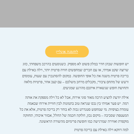
להזמנה אונליין
יש חופשות שבהן חדר במלון פשוט לא מספיק. כשנוסעים בהרכב משפחתי, כזוג
שרוצה שקט אמיתי, או עם חברים שמחפשים חוויה פרטית יותר, וילה באילת עם
בריכה פרטית משנה את כל אופי החופשה. במקום להסתנכרן עם שעות, עומסים
ורעש של מתחם ציבורי, מקבלים מרחב משלכם – עם קצב אחר, פרטיות מלאה
ותחושת חופש שנשארת איתכם מהרגע שמגיעים.
אילת יודעת להציע הרבה מאוד סוגי אירוח, אבל לא כל וילה מספקת את אותה
רמה. יש פער אמיתי בין נכס שנראה טוב בתמונות לבין חוויית אירוח שבאמת
עומדת בציפיות. מי שמחפש סטנדרט גבוה לא בוחר רק בריכה פרטית, אלא את כל
המעטפת שסביבה – מיקום נכון, חלוקה חכמה של החלל, אבזור איכותי, תחזוקה
מוקפדת ואווירה שמרגישה כמו חופשת פרימיום מהשורה הראשונה.
למה דווקא וילה באילת עם בריכה פרטית