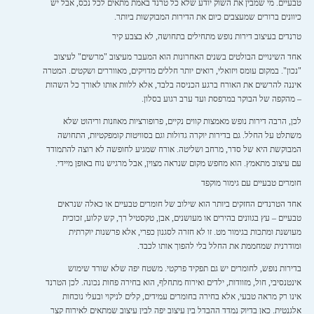
טבעיים. מי שמבין את השוק יודע שלא כל טרנד באמת מתאים לכל נכס, אבל יש
כיוונים ברורים שמעצבים כיום את הדירות המבוקשות ביותר.
טרנדים בעיצוב דירות נופש מתחילים בתחושה, לא בצבע קיר
אחד השינויים הבולטים בשנים האחרונות הוא המעבר מעיצוב "מרשים" לעיצוב
"נכון". במקום עומס ויזואלי, רואים יותר חללים מדויקים, מאווררים ושקטים. המטרה
איננה להרשים את האורח ברגע הכניסה בלבד, אלא ללוות אותו לאורך כל השהות
– מהקפה של הבוקר במרפסת ועד ערב רגוע בסלון.
לכן, הרבה דירות נופש מאמצות קווים נקיים, פרופורציות מאוזנות וריהוט שלא
משתלט על החלל. גם בדירות יוקרה גדולות וגם בסוויטות קומפקטיות, התחושה
המבוקשת היא של סדר, מרחב ושליטה. אורח שמגיע לחופשה לא רוצה להתמודד
עם עיצוב מתאמץ. הוא מחפש מקום שנראה מצוין, אבל מרגיש נוח באופן מיידי.
חומרים טבעיים עם גימור מוקפד
אחד הטרנדים החזקים ביותר הוא שילוב של חומרים טבעיים או כאלה שנראים
טבעיים – עץ בגוונים בהירים או מעושנים, אבן, טקסטיל רך, קש קלוע, זכוכית
מעושנת ומתכות בגימור מט. זו לא חזרה לסגנון כפרי, אלא פרשנות יוקרתית
ומודרנית שמחממת את החלל בלי להפוך אותו לכבד.
בדירות נופש, לחומרים יש גם תפקיד פרקטי. משטח יפה שלא שורד שימוש
אינטנסיבי, חול, מזוודות, ילדים ואירוח מתחלף, הוא בחירה פחות נכונה. לכן הטרנד
אינו רק מראה טבעי, אלא בחירה בחומרים עמידים, קלים לניקוי ובעלי נוכחות
אלגנטית. כאן בדיוק נמדד ההבדל בין עיצוב יפה לבין עיצוב שמתאים לאירוח קצר