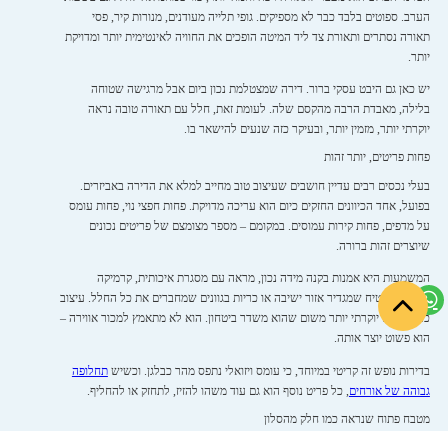
הערב. ספוטים בלבד כבר לא מספיקים. גופי תלייה מעודנים, מנורות קיר, פסי
תאורה נסתרים ותאורת צד ליד המיטה הופכים את החוויה לאינטימית יותר ומדויקת
יותר.
יש כאן גם היבט עסקי ברור. דירה שמצטלמת נכון ביום אבל מרגישה שטוחה
בלילה, מאבדת הרבה מהקסם שלה. לעומת זאת, חלל עם תאורה טובה נראה
יוקרתי יותר, מזמין יותר, ובעיקר כזה שנעים להישאר בו.
פחות פריטים, יותר זהות
בעלי נכסים רבים עדיין חושבים שעיצוב טוב מחייב למלא את הדירה באביזרים.
בפועל, אחד הכיוונים החזקים כיום הוא עריכה מדויקת. פחות חפצי נוי, פחות עומס
על מדפים, פחות קירות עמוסים. במקומם – מספר מצומצם של פריטים נכונים
שיוצרים זהות ברורה.
המשמעות היא אמנות בקנה מידה נכון, מראה עם מסגרת איכותית, קרמיקה
מיוחדת, שטיח שמגדיר אזור ישיבה או כריות בגוונים שמחברים את כל החלל. עיצוב
כזה מרגיש יוקרתי יותר משום שהוא משדר ביטחון. הוא לא מתאמץ למכור אווירה –
הוא פשוט יוצר אותה.
בדירות נופש זה קריטי במיוחד, כי עומס ויזואלי נתפס מהר כבלגן. וכשיש
תחלופה
גבוהה של אורחים
, כל פריט נוסף הוא גם עוד משהו להזיז, לתחזק או להחליף.
מטבח פתוח שנראה כמו חלק מהסלון
האורח הישראלי אוהב דירת נופש עם מטבח אמיתי. לא רק פינת קפה, אלא אזור