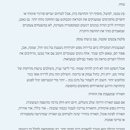
טווח.
עץ טבעי, למשל, מוסיף רוך ותחושת בית, אבל לעיתים יעדיפו פורניר איכותי או
חיפויים מתקדמים שמעניקים את המראה המבוקש עם תחזוקה נוחה יותר. גם באבן,
הבחירה לרוב תהיה בגוונים רגועים ובטקסטורה מעודנת, לא במשטחים צעקניים
שמאבדים מהר את תחושת היוקרה.
פלטת צבעים שקטה, עם נגיעות עומק
הצבעוניות המובילה כיום בדירות נופש יוקרתיות נשענת על גווני חול, שמנת, אבן,
אפור חם, טאופ ולבן שבור. אלה גוונים שעובדים היטב עם אור טבעי, מרחיבים את
החלל ויוצרים מראה נקי מאוד בצילום ובמציאות.
אבל השקט הזה לא חייב להיות שטוח. כדי לייצר עניין, משלבים נגיעות מדויקות של
שחור מט, ירוק זית, כחול עמוק או ברונזה. השילוב הזה נותן לדירה אופי בוגר
ומלוטש יותר. חשוב רק לשמור על מינון נכון – יותר מדי קונטרסט יכול לפגוע
בתחושת הרוגע שהאורחים מחפשים בחופשה.
תאורה שמעצבת את החוויה
אם פעם תאורה הייתה שלב משלים, היום היא חלק מרכזי מהשפה העיצובית.
בדירת נופש איכותית, התאורה צריכה לעבוד בכמה שכבות – אור כללי, אור אווירה,
תאורה לפינת אוכל, תאורה בחדרי שינה ולעיתים גם תאורה שמדגישה טקסטורות
או פריטי אמנות.
הטרנד הבולט הוא מעבר לתאורה רכה וחמה יותר, כזו שמחמיאה לחלל גם בשעות