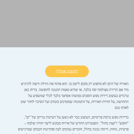
להזמנה אונליין
האורח של היום לא מחפש רק מקום לישון בו. הוא פותח את הדלת ורוצה להרגיש
מיד אם הדירה מצולמת יפה בלבד, או שהיא באמת תוכננה לחופשה. בדיוק כאן
טרנדים בעיצוב דירות נופש הופכים ממשהו אסתטי בלבד לכלי שמשפיע על
התחושה, על חוויית האירוח, על התמונות שמזמינים בזכותן ועל הסיכוי לחזור שוב
לאותו נכס.
בדירות נופש ברמת פרימיום, העיצוב כבר לא נשען על רעיונות גנריים של "ים",
"חופש" ו"קצת כחול". הסטנדרט החדש של אירוח מבקש לייצר חוויה שלמה –
פרטיות, נוחות, זרימה נכונה בחלל, חומרים נעימים לעין ופתרונות חכמים שמרגישים