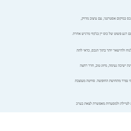
כס במיקום אסטרטגי, עם עיצוב מדויק,
רגע פשוט של כוס יין בג'קוזי מרגיש אחרת.
נוח ולהישאר יותר בתוך הנכס, כדאי לתת
ת ישיבה נעימה, מיזוג טוב, חדר רחצה
לתי נפרד מתחושת החופשה. סוויטה מעוצבת
בה לטיילת ולמסעדות מאפשרת לצאת בערב
מתחמים יוקרתיים שנמצאים מעט מחוץ לאזורי