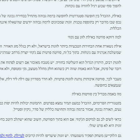
להפוך סוף שבוע רגיל לחוויה עם נוכחות.
באילת, ההבדל בין חופשה סטנדרטית לחופשה ברמה גבוהה מתחיל בבחירה נכונה של הנכס.
נכס שבו מדובר רק בתוספת טכנית. זוגות שמכוונים לרמה גבוהה יודעים שהשאלה איננה 
הכללית.
למה דווקא סוויטה באילת לזוג עם גקוזי
אילת נשארת אחת הבחירות הטבעיות ביותר לזוגות בישראל, ולא רק בגלל מזג האוויר. ז
שמשלבת אנרגיה עם נינוחות. בתוך כל זה, סוויטה פרטית עם ג'קוזי יוצרת מרחב שמרגי
לזוגות רבים, היתרון הגדול הוא השליטה בחוויה. יש מטבח מאובזר אם רוצים לפתוח את
רובד של פינוק, אבל הוא באמת שווה רק כשהוא חלק מחלל מעוצב, נקי ומטופח, ולא א
מעבר לכך, סוויטה איכותית נותנת לזוגות פרטיות. לא חדר מסדרון עם דלת ליד דלת, 
שנמצאים בחופשה.
מה באמת מבדיל בין סוויטות באילת
בקטגוריית הפרימיום, ההבדל כמעט תמיד נמצא בפרטים. התמונות יכולות להיות יפות כמע
נעים, תאורה נכונה, אבזור ברמה גבוהה ותחושה כללית של סדר, ניקיון וסטייל.
כדאי לשים לב גם למיקום הג'קוזי. אם הוא בתוך הסוויטה, חשוב שהוא ישתלב היטב בח
זוגית היא לא פרט שולי.
גם הלוקיישן משחק תפקיד משמעותי. יש זוגות שיעדיפו להיות קרובים
לטיילת, לחוף ול