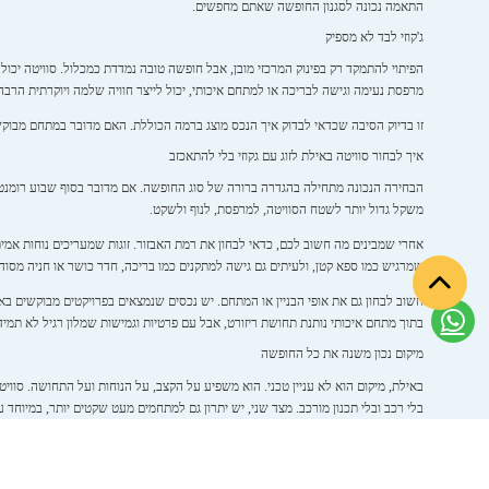
התאמה נכונה לסגנון החופשה שאתם מחפשים.
ג'קוזי לבד לא מספיק
הפיתוי להתמקד רק בפינוק המרכזי מובן, אבל חופשה טובה נמדדת כמכלול. סוויטה יכול
מרפסת נעימה וגישה לבריכה או למתחם איכותי, יכול לייצר חוויה שלמה ויוקרתית הרבה 
זו בדיוק הסיבה שכדאי לבדוק איך הנכס מוצג ברמה הכוללת. האם מדובר במתחם מבוקש?
איך לבחור סוויטה באילת לזוג עם גקוזי בלי להתאכזב
הבחירה הנכונה מתחילה בהגדרה ברורה של סוג החופשה. אם מדובר בסוף שבוע רומנטי ק
משקל גדול יותר לשטח הסוויטה, למרפסת, לנוף ולשקט.
אחרי שמבינים מה חשוב לכם, כדאי לבחון את רמת האבזור. זוגות שמעריכים נוחות אמית
שמרגיש כמו ספא קטן, ולעיתים גם גישה למתקנים כמו בריכה, חדר כושר או חניה מסודרת
חשוב לבחון גם את אופי הבניין או המתחם. יש נכסים שנמצאים בפרויקטים מבוקשים בא
בתוך מתחם איכותי נותנת תחושת ריזורט, אבל עם פרטיות וגמישות שמלון רגיל לא תמיד
מיקום נכון משנה את כל החופשה
באילת, מיקום הוא לא עניין טכני. הוא משפיע על הקצב, על הנוחות ועל התחושה. ס
בלי רכב ובלי תכנון מורכב. מצד שני, יש יתרון גם למתחמים מעט שקטים יותר, במיוחד ע
לכן, הבחירה בלוקיישן צריכה לשקף את סדר העדיפויות שלכם. אם אתם רוצים להיות ב
העומס, אך עדיין שומרים על נגישות גבוהה.