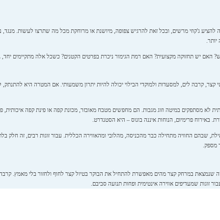
ה להציע ג'קוזי מרשים, ובכל זאת להרגיש צפופה, מיושנת או מרוחקת מכל מה שתרצו לעשות. מנגד, נ
יותר.
 האם יש תחזוקה מקצועית? האם רמת הגימור ניכרת בפרטים הקטנים? כשכל אלה מתקיימים יחד, גם 
צר, קרבה לים, למסעדות ולמוקדי הבילוי יכולה להיות יתרון משמעותי. אם המטרה היא להתנתק, ל
ית לא מסתפקים במיטה וזוג מגבות. הם מחפשים מטבח מאובזר, מכונת קפה או פינת קפה איכותית, פינ
. באירוח פרימיום, הנוחות איננה בונוס – היא הסטנדרט.
ילת, שבהם החוויה מתחילה כבר מהכניסה, מהלובי ומהאווירה הכללית. עבור זוגות רבים, זה חלק ב
 מספק.
וויטה שנמצאת במרחק קצר מהים מאפשרת להתחיל את הבוקר בטיול קצר לחוף ולחזור בלי מאמץ. קר
בור זוגות שמעדיפים אווירה אינטימית ופחות תנועה סביבם.
תוך הלב של אילת – בחרו מיקום מרכזי. אם אתם מחפשים יותר שקט ותחושת פרטיות – שווה לבחון 