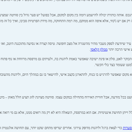
 אותה כותרת יכולה להישמע דומה בין מקום למקום, אבל בפועל יש פער גדול בין סוויטה שמציעה ג
רק אם יש ג'קוזי, אלא איפה הוא ממוקם, מה רמת התחזוקה, מה מידת הפרטיות סביבו, ואיך כל זה מש
ו עיר שיודעת לספק מעבר מהיר מהשגרה אל מצב חופשה. טיסה קצרה או נסיעה מתוכננת היטב, ואז ים
ש אישי הרבה יותר
ממלון קלאסי
.
 הבוקר לאט, סלון או פינת ישיבה שאפשר באמת ליהנות בה, ולעיתים גם מרפסת מרווחת או נוף פתוח
למנט שעומד בצד בלי הקשר.
אלא מקום שאפשר להרגיש בו בנוח, להתארגן בקצב אישי, להישאר בו גם במהלך היום, וליהנות מהעוב
ט בכל מודעה, אבל חוויית האירוח מתחילה במקום עצמו. סוויטה מצוינת לזוג תציע חלל מאוזן – מיט
לל וייתן תחושת אינטימיות. אם הוא במרפסת, השאלה היא לא רק מה רואים ממנו, אלא גם מי רואה 
מסעדות
כדי לצאת ברגל וליהנות מדופק עירוני. אחרים יעדיפו מתחם שקט יותר, עם תחושה אלגנטית ומ