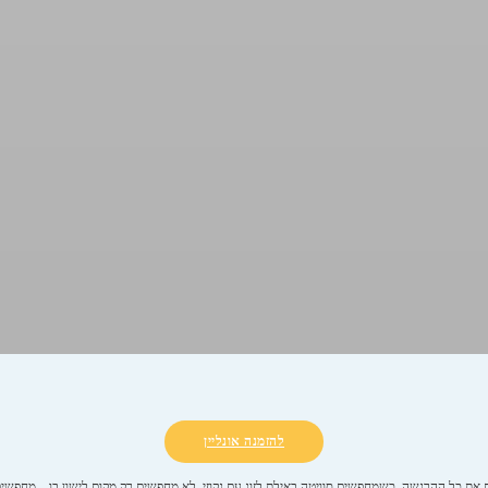
להזמנה אונליין
 את כל ההרגשה. כשמחפשים סוויטה באילת לזוג עם גקוזי, לא מחפשים רק מקום לישון בו – מחפשים