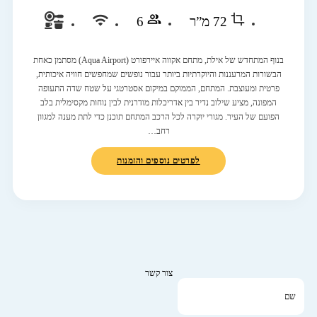
72 מ”ר
6
בנוף המתחדש של אילת, מתחם אקווה איירפורט (Aqua Airport) מסתמן כאחת
הבשורות המרעננות והיוקרתיות ביותר עבור נופשים שמחפשים חוויה איכותית,
פרטית ומעוצבת. המתחם, הממוקם במיקום אסטרטגי על שטח שדה התעופה
המפונה, מציע שילוב נדיר בין אדריכלות מודרנית לבין נוחות מקסימלית בלב
הפועם של העיר. מגורי יוקרה לכל הרכב המתחם תוכנן כדי לתת מענה למגוון
רחב…
לפרטים נוספים והזמנות
צור קשר