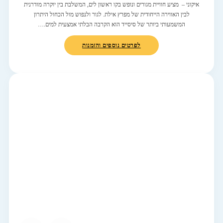
איקוני – מציע חוויית מגורים ונופש בקו ראשון לים, המשלבת בין יוקרה מודרנית
לבין האווירה הייחודית של מפרץ אילת. לגור ולנפוש מול הכחול היתרון
המשמעותי ביותר של סיסייד הוא הקרבה הבלתי אמצעית למים.…
לפרטים נוספים והזמנות