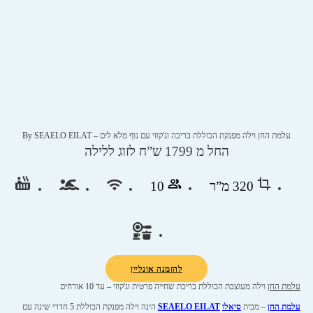
עלמת החן וילה מפנקת הכוללת בריכה וג'קוזי עם נוף מלא לים – By SEAELO EILAT
החל מ 1799 ש”ח לזוג ללילה
320 מ”ר
10
להזמנה אונליין
עלמת החן
וילה מעוצבת הכוללת בריכת שחייה פרטית וג'קוזי – עד 10 אורחים
עלמת החן
– מבית
סיאלו
SEAELO EILAT
הינה וילה מפנקת הכוללת 5 חדרי שינה עם