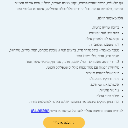
נוף מלא לים, בריכת שחייה פרטית, ג'קוזי, מטבח מאובזר, מנגל גז, פינת אוכלת חיצונית
ופנימית, טלוויזיות חכמות בכל החדרים כולל כבלים ונטפליקס, אינטרנט אלחוטי ועוד..
חלק מאיבזור הוילה:
בריכה שחייה פרטית.
ג'קוזי ענק לעד 6 אנשים.
נוף מלא לים ולמפרץ אילת.
וילה מעוצבת ומאובזרת.
מטבח מאובזר – כולל מקרר גדול, בר מים תמי 4, מכונת נספרסו, תנור, כיריים, מיקרוגל,
מקרר גדול, סכום, כלי בישול ועוד.
3 חדרי רחצה מאובזרים – כולל שמפו, מרכך, סבון גוף, מייבש שיער, ועוד.
טלוויזיות חכמות עם מסך שטוח כולל יס ונטפליקס חופשי.
פינת אוכל חיצונית ופנימית.
פינת ברביקיו עם מנגל גז.
אינטרנט אלחוטי חינם.
2 חניות פרטיות.
ממ"ד בתוך הוילה.
ועוד המון פינוקים שיהפכו את החופשה שלכם באילת למושלמת ביותר.
לפרטים נוספים והזמנות אונליין לחצו על הקישור או חייגו:
054-8667668
להזמנה אונליין