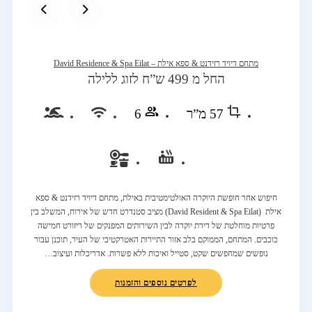
מתחם דיויד רזידנט & ספא אילת – David Residence & Spa Eilat
החל מ 499 ש”ח לזוג ללילה
57 מ”ר
6
חיפוש אחר חופשת היוקרה האולטימטיבית באילת, מתחם דיויד רזידנט & ספא
אילת (David Resident & Spa Eilat) מציב סטנדרט חדש של אירוח, המשלב בין
פרטיות מוחלטת של דירת יוקרה לבין השירותים המפנקים של ריזורט חמישה
כוכבים. המתחם, הממוקם בלב אזור התיירות האטרקטיבי של העיר, תוכנן עבור
נופשים שמחפשים שקט, סטייל ואיכות ללא פשרות. אדריכלות ועיצוב…
לפרטים נוספים והזמנות