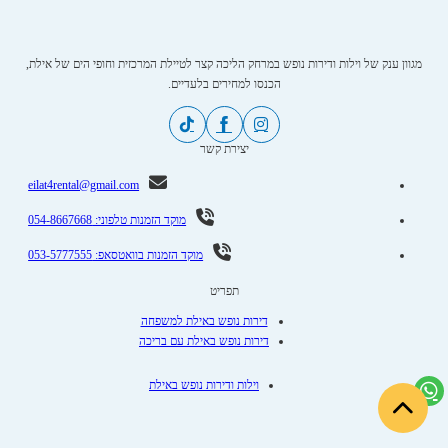
מגוון ענק של וילות ודירות נופש במרחק הליכה קצר לטיילת המרכזית וחופי הים של אילת,
הכנסו למחירים בלעדיים.
יצירת קשר
eilat4rental@gmail.com
מוקד הזמנות טלפוני: 054-8667668
מוקד הזמנות בוואטסאפ: 053-5777555
תפריט
דירות נופש באילת למשפחה
דירות נופש באילת עם בריכה
וילות ודירות נופש באילת