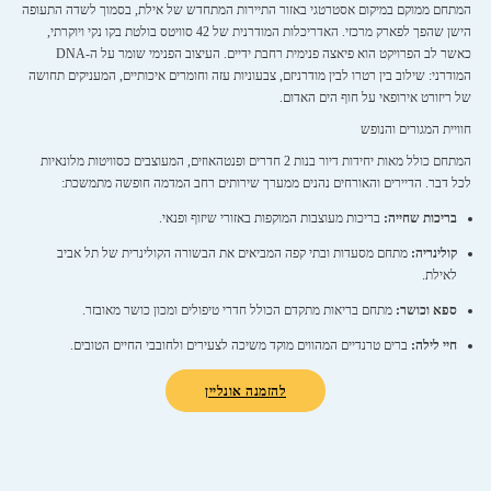
המתחם ממוקם במיקום אסטרטגי באזור התיירות המתחדש של אילת, בסמוך לשדה התעופה
הישן שהפך לפארק מרכזי. האדריכלות המודרנית של 42 סוויטס בולטת בקו נקי ויוקרתי,
כאשר לב הפרויקט הוא פיאצה פנימית רחבת ידיים. העיצוב הפנימי שומר על ה-DNA
המודרני: שילוב בין רטרו לבין מודרניזם, צבעוניות עזה וחומרים איכותיים, המעניקים תחושה
של ריזורט אירופאי על חוף הים האדום.
חוויית המגורים והנופש
המתחם כולל מאות יחידות דיור בנות 2 חדרים ופנטהאוזים, המעוצבים כסוויטות מלונאיות
לכל דבר. הדיירים והאורחים נהנים ממערך שירותים רחב המדמה חופשה מתמשכת:
בריכות שחייה:
בריכות מעוצבות המוקפות באזורי שיזוף ופנאי.
קולינריה:
מתחם מסעדות ובתי קפה המביאים את הבשורה הקולינרית של תל אביב
לאילת.
ספא וכושר:
מתחם בריאות מתקדם הכולל חדרי טיפולים ומכון כושר מאובזר.
חיי לילה:
ברים טרנדיים המהווים מוקד משיכה לצעירים ולחובבי החיים הטובים.
להזמנה אונליין