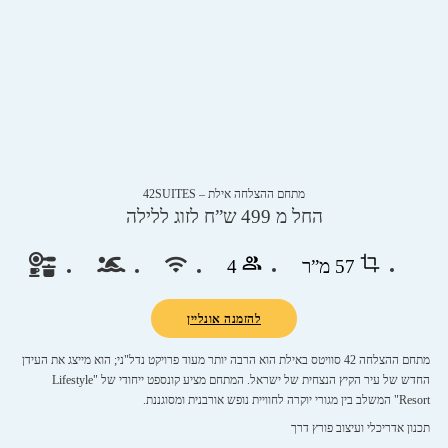
מתחם ההצלחה אילת – 42SUITES
החל מ 499 ש”ח לזוג ללילה
57 מ”ר
4
להזמנה אונליין
מתחם ההצלחה 42 סוויטס באילת הוא הרבה יותר מעוד פרויקט נדל"ני; הוא מייצג את העידן
החדש של עיר הקיץ הנצחית של ישראל. המתחם מציע קונספט ייחודי של "Lifestyle
Resort" המשלב בין מגורי יוקרה לחוויית נופש אורבנית ומסוגננת.
תכנון אדריכלי ועיצוב פורץ דרך