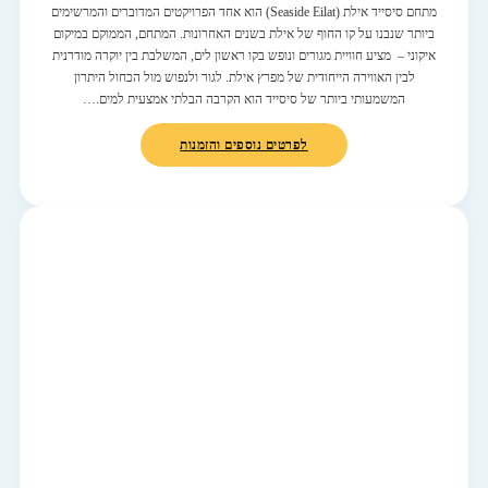
מתחם סיסייד אילת (Seaside Eilat) הוא אחד הפרויקטים המדוברים והמרשימים
ביותר שנבנו על קו החוף של אילת בשנים האחרונות. המתחם, הממוקם במיקום
איקוני – מציע חוויית מגורים ונופש בקו ראשון לים, המשלבת בין יוקרה מודרנית
לבין האווירה הייחודית של מפרץ אילת. לגור ולנפוש מול הכחול היתרון
המשמעותי ביותר של סיסייד הוא הקרבה הבלתי אמצעית למים.…
לפרטים נוספים והזמנות