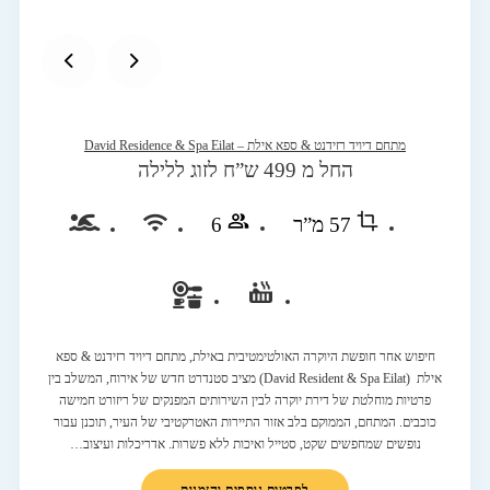
מתחם דיויד רזידנט & ספא אילת – David Residence & Spa Eilat
החל מ 499 ש”ח לזוג ללילה
57 מ”ר
6
חיפוש אחר חופשת היוקרה האולטימטיבית באילת, מתחם דיויד רזידנט & ספא
אילת (David Resident & Spa Eilat) מציב סטנדרט חדש של אירוח, המשלב בין
פרטיות מוחלטת של דירת יוקרה לבין השירותים המפנקים של ריזורט חמישה
כוכבים. המתחם, הממוקם בלב אזור התיירות האטרקטיבי של העיר, תוכנן עבור
נופשים שמחפשים שקט, סטייל ואיכות ללא פשרות. אדריכלות ועיצוב…