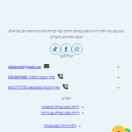
מגוון ענק של וילות ודירות נופש במרחק הליכה קצר לטיילת המרכזית וחופי הים של אילת,
הכנסו למחירים בלעדיים.
יצירת קשר
eilat4rental@gmail.com
מוקד הזמנות טלפוני: 054-8667668
מוקד הזמנות בוואטסאפ: 053-5777555
תפריט
דירות נופש באילת למשפחה
דירות נופש באילת עם בריכה
וילות ודירות נופש באילת