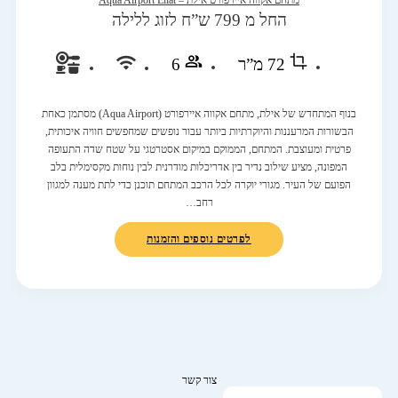
מתחם אקווה איירפורט אילת – Aqua Airport Eilat
החל מ 799 ש”ח לזוג ללילה
72 מ”ר
6
בנוף המתחדש של אילת, מתחם אקווה איירפורט (Aqua Airport) מסתמן כאחת
הבשורות המרעננות והיוקרתיות ביותר עבור נופשים שמחפשים חוויה איכותית,
פרטית ומעוצבת. המתחם, הממוקם במיקום אסטרטגי על שטח שדה התעופה
המפונה, מציע שילוב נדיר בין אדריכלות מודרנית לבין נוחות מקסימלית בלב
הפועם של העיר. מגורי יוקרה לכל הרכב המתחם תוכנן כדי לתת מענה למגוון
רחב…
לפרטים נוספים והזמנות
צור קשר