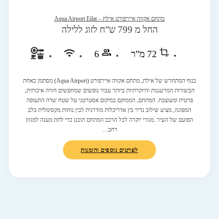
מתחם אקווה איירפורט אילת – Aqua Airport Eilat
החל מ 799 ש”ח לזוג ללילה
72 מ”ר
6
בנוף המתחדש של אילת, מתחם אקווה איירפורט (Aqua Airport) מסתמן כאחת
הבשורות המרעננות והיוקרתיות ביותר עבור נופשים שמחפשים חוויה איכותית,
פרטית ומעוצבת. המתחם, הממוקם במיקום אסטרטגי על שטח שדה התעופה
המפונה, מציע שילוב נדיר בין אדריכלות מודרנית לבין נוחות מקסימלית בלב
הפועם של העיר. מגורי יוקרה לכל הרכב המתחם תוכנן כדי לתת מענה למגוון
רחב…
לפרטים נוספים והזמנות