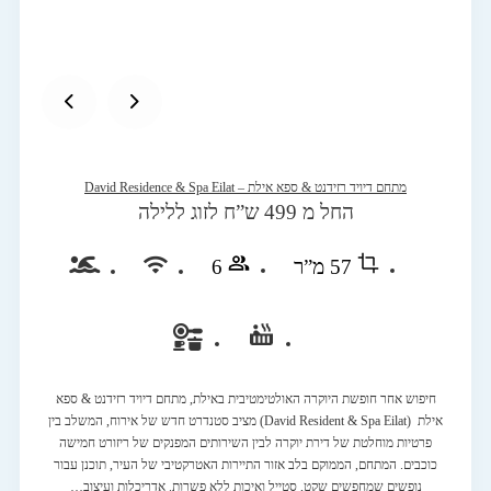
מתחם דיויד רזידנט & ספא אילת – David Residence & Spa Eilat
החל מ 499 ש”ח לזוג ללילה
57 מ”ר
6
חיפוש אחר חופשת היוקרה האולטימטיבית באילת, מתחם דיויד רזידנט & ספא
אילת (David Resident & Spa Eilat) מציב סטנדרט חדש של אירוח, המשלב בין
פרטיות מוחלטת של דירת יוקרה לבין השירותים המפנקים של ריזורט חמישה
כוכבים. המתחם, הממוקם בלב אזור התיירות האטרקטיבי של העיר, תוכנן עבור
נופשים שמחפשים שקט, סטייל ואיכות ללא פשרות. אדריכלות ועיצוב…