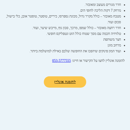
חדר מגורים מעוצב ומאובזר.
מרחק 7 דקות הליכה לחופי הים.
מטבח מאובזר – כולל מקרר גדול, מכונת נספרסו, כיריים, טוסטר, טוסטר אובן, כלי בישול,
סכום ועוד.
חדר רחצה מאובזר – כולל שמפו, מרכך, סבון גוף, מייבש שיער, ועוד.
טלוויזיה חכמה עם מסך שטוח כולל הוט ונטפליקס חופשי.
חצר משותפת
מרחב מוגן
ועוד המון פינוקים שיהפכו את החופשה שלכם באילת למושלמת ביותר.
להזמנה אונליין לחצו על הקישור או חייגו:
053-5777555
להזמנה אונליין