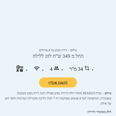
טולום – דירת נופש עד 4 אורחים
החל מ 349 ש”ח לזוג ללילה
34 מ”ר
4
להזמנה אונליין
טולום
– מבית SEAELO סיאלו וילות ודירות נופש באילת הינה דירת נופש מעוצבת
ומאובזרת, המתאימה לעד 4 אנשים וממוקמת רק 7 דקות הליכה מהטיילת המרכזית וחופי הים
של אילת.
חלק מאיבזור הדירה: