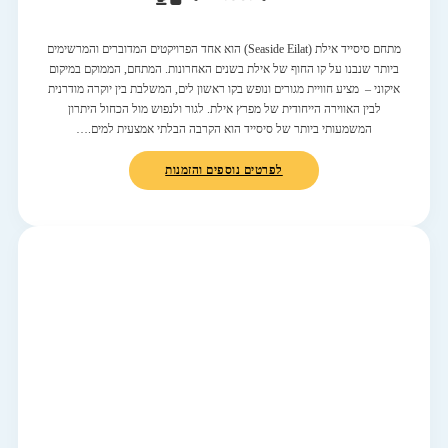
מתחם סיסייד אילת (Seaside Eilat) הוא אחד הפרויקטים המדוברים והמרשימים
ביותר שנבנו על קו החוף של אילת בשנים האחרונות. המתחם, הממוקם במיקום
איקוני – מציע חוויית מגורים ונופש בקו ראשון לים, המשלבת בין יוקרה מודרנית
לבין האווירה הייחודית של מפרץ אילת. לגור ולנפוש מול הכחול היתרון
המשמעותי ביותר של סיסייד הוא הקרבה הבלתי אמצעית למים.…
לפרטים נוספים והזמנות