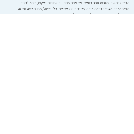
צריך להתאים לשהות נוחה באמת. אם אתם מתכננים ארוחות במקום, כדאי לבדוק
שיש מטבח מאובזר ברמה טובה, מקרר בגודל מתאים, כלי בישול, מכונת קפה אם זה
חשוב לכם, ומספיק כלי אוכל להרכב המלא.
גם הסלון ופינת האוכל חשובים לא פחות. וילה ברמה גבוהה אמורה לאפשר אירוח
נעים לאורך היום – ארוחת בוקר משותפת, ישיבה בערב, זמן משפחתי בתוך החלל
הממוזג, ומעבר נוח בין הפנים לחוץ. כשיש עיצוב נכון ואבזור מתקדם, מרגישים את
זה מיד.
אל תדלגו על מדיניות ההזמנה והאותיות הקטנות
אחת הטעויות הנפוצות היא להתמקד רק בתמונות ובמחיר, ולהתייחס לתנאי ההזמנה
כאל שלב שולי. בפועל, מדיניות הביטול, שעת הצ'ק-אין והצ'ק-אאוט, גובה הפיקדון,
תנאי האירוח לקבוצות, מגבלות רעש או אירועים – כל אלה יכולים להשפיע מאוד
על ההתאמה של הנכס לחופשה שלכם.
אם מדובר בהרכב גדול או בחופשה בתקופה מבוקשת, כדאי לוודא מראש מה בדיוק
כלול במחיר ומה לא. לפעמים יש תוספות על חימום בריכה, על אורחים נוספים, על
לינה של ילדים או על שירותים נלווים. שקיפות מלאה מראש היא סימן טוב למארח
מקצועי ולניהול מסודר.
רמת התחזוקה והשירות חשובות לא פחות מהעיצוב
וילה יכולה להיראות נפלא באתר, אבל החוויה בפועל תלויה גם ברמת התחזוקה
ובזמינות השירות. האם מדובר בגורם מקצועי שמנהל את הנכס באופן שוטף, האם