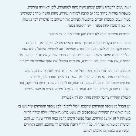
זוגות נוטים להעדיף מיקום שנותן גישה נוחה למסעדות, לים ולאווירה עירונית.
משפחות בודקות בדרך כלל גם קרבה לנקודות שירות, נוחות הגעה ומרחב שמרגיש
בטוח ונעים. קבוצות חברים מחפשות לעיתים את השילוב בין פרטיות לבין נגישות.
אין כאן תשובה אחת נכונה – יש התאמה נכונה.
התמונות חשובות, אבל לא פחות מהן חשוב מה הן לא מראות
אחד הדברים הקריטיים בכל תהליך הזמנה הוא לדעת לקרוא נכון את התמונות.
צילום מקצועי יכול להציג כל נכס בצורה מחמיאה, וזה לגיטימי. השאלה היא האם
הגלריה נותנת תמונה מלאה. האם רואים את כל חדרי השינה, את חדרי הרחצה, את
המטבח, את אזור החוץ, את הבריכה, את פינת האוכל ואת הנוף האמיתי אם יש כזה.
אם מוצגות בעיקר זוויות יפות מאוד של אזור אחד, זה סימן שכדאי לבדוק לעומק.
נכס איכותי באמת לא צריך להסתיר את שאר החללים. מעבר לכך, שימו לב
לפרטים שמופיעים בתמונות – מצב הריהוט, גודל פינת הישיבה, רמת התחזוקה, סוג
האבזור במטבח, פרטיות הבריכה והאם החללים נראים עדכניים או מעט עייפים.
קיבולת האירוח צריכה להיות נוחה, לא רק אפשרית
יש הבדל בין מספר האורחים שהנכס "יכול להכיל" לבין מספר האורחים שירגישו בו
בנוח. זאת אחת הנקודות שמפספסים לא מעט בהזמנה אונליין. וילה יכולה להיות
משווקת ל-10 או 12 אורחים, אבל בפועל חשוב להבין כמה חדרי שינה יש, האם
המיטות קבועות או נפתחות, כמה חדרי רחצה עומדים לרשותכם, והאם האזורים
המשותפים באמת מתאימים לכולם.