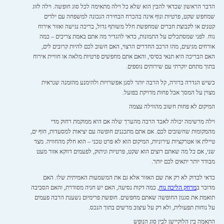
הדבר הראשון שכדאי להבין הוא שלא כל וילה מתאימה לכל סוג חופשה. וילה לזוג
שמחפש שקט, פרטיות ונוף אינה בהכרח הבחירה הנכונה למשפחה עם ילדים
קטנים או לקבוצת חברים שמחפשת חלל משותף גדול, בריכה נגישה ואזור אירוח
נוח. לפני שמסתכלים על התמונות, כדאי להגדיר מה אתם באמת צריכים – כמה
אורחים מגיעים, מהו הרכב החדרים הרצוי, האם חשוב לכם להיות קרובים לים,
האם הבריכה היא תנאי בסיסי, והאם אתם מחפשים פרטיות מלאה או חוויית אירוח
בתוך מתחם יוקרתי עם שירותים נוספים.
כשיש הגדרה ברורה, קל הרבה יותר לסנן אפשרויות ולהימנע מהזמנה שנראית
מצוין על המסך אבל פחות מדויקת בפועל.
המיקום לא פחות חשוב מהווילה עצמה
וילה מרשימה יכולה לאבד הרבה מהערך שלה אם היא ממוקמת רחוק מדי
מהמקומות שחשובים לכם. אם אתם מתכננים חופשה עם יציאות למסעדות, חוף ים,
טיילת או אטרקציות עירוניות, המיקום הוא לא פרט טכני – הוא חלק מהחוויה. מצד
שני, אם כל מה שאתם רוצים הוא שקט, פרטיות וניתוק, לפעמים דווקא אזור מעט
מבודד יותר יתאים לכם יותר.
כדאי לבדוק לא רק את שם האזור אלא גם את המשמעות האמיתית שלו. האם
מדובר ב
מרחק הליכה נוח
, כמה דקות נסיעה, האם יש חניה מסודרת, והאם הסביבה
תואמת את סגנון החופשה שאתם מחפשים. חופשת פרימיום נשענת הרבה פעמים
על נוחות תפעולית, ולא רק על עיצוב מרשים בתוך הנכס.
התאמה בין הלוקיישן לבין סוג הנופש