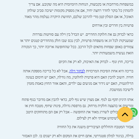
במשפחות מורחבות או בקבוצות, הנוחות היומיומית היא מה שקובע. אם צריך
להמתין כל בוקר לחדר רחצה יחיד, אם אין מספיק מקומות ישיבה סביב שולחן
האוכל, או אם הסלון קטן מדי להרכב שלכם, תחושת היוקרה נעלמת מהר מאוד.
פרטיות בין חדרים ובין אורחים
כדאי לבדוק גם את חלוקת החדרים. יש הבדל בין וילה עם סוויטות נפרדות
שמעניקות לכל זוג או משפחה פרטיות, לבין נכס שבו חלק מהחדרים קטנים יותר או
צמודים באופן שפחות מתאים לכל הרכב. ככל שהחופשה ארוכה יותר, כך הנקודה
הזאת נעשית משמעותית יותר.
בריכה, חוץ ונוף – לבדוק את האיכות, לא רק את הקיום
בריכה היא אחת הסיבות המרכזיות
לבחור וילה
, אבל לא כל בריכה מספקת אותה
חוויה. חשוב להבין האם היא פרטית לחלוטין, מה גודלה, האם יש חימום בעונה
הרלוונטית, האם יש גידור אם מגיעים עם ילדים, והאם אזור החוץ באמת מזמין
לישיבה ממושכת.
אותו היגיון תקף גם לנוף. אם מצוין שיש נוף לים, כדאי להבין אם מדובר בנוף פתוח
ומרשים או בהצצה חלקית מרחוק. גם מרפסת גדולה, פינות שיזוף, מטבח חוץ או
פינת מנגל יכולים לשדרג מאוד את החופשה – אבל רק אם הם מתוחזקים היטב
ומתאימים לשימוש אמיתי ולא רק לצילום.
אבזור המטבח והחללים הציבוריים משנה את כל החוויה
בוילה, בניגוד למלון סטנדרטי, אתם חיים את המקום ולא רק ישנים בו. לכן האבזור