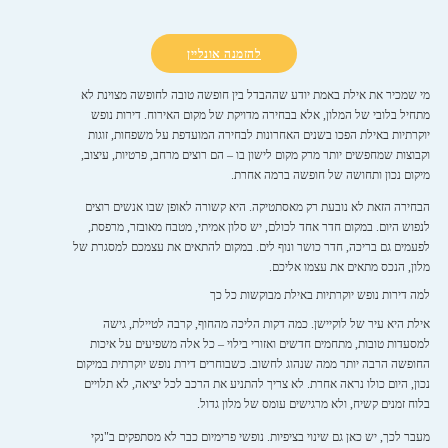
להזמנה אונליין
מי שמכיר את אילת באמת יודע שההבדל בין חופשה טובה לחופשה מצוינת לא
מתחיל בלובי של המלון, אלא בבחירה מדויקת של מקום האירוח. דירות נופש
יוקרתיות באילת הפכו בשנים האחרונות לבחירה המועדפת על משפחות, זוגות
וקבוצות שמחפשים יותר מרק מקום לישון בו – הם רוצים מרחב, פרטיות, עיצוב,
מיקום נכון ותחושה של חופשה ברמה אחרת.
הבחירה הזאת לא נובעת רק מאסתטיקה. היא קשורה לאופן שבו אנשים רוצים
לנפוש היום. במקום חדר אחד לכולם, יש סלון אמיתי, מטבח מאובזר, מרפסת,
לפעמים גם בריכה, חדר כושר ונוף לים. במקום להתאים את עצמכם למסגרת של
מלון, הנכס מתאים את עצמו אליכם.
למה דירות נופש יוקרתיות באילת מבוקשות כל כך
אילת היא עיר של לוקיישן. כמה דקות הליכה מהחוף, קרבה לטיילת, גישה
למסעדות טובות, מתחמים חדשים ואזורי בילוי – כל אלה משפיעים על איכות
החופשה הרבה יותר ממה שנהוג לחשוב. כשבוחרים דירת נופש יוקרתית במיקום
נכון, היום כולו נראה אחרת. לא צריך להתניע את הרכב לכל יציאה, לא תלויים
בלוח זמנים קשיח, ולא מרגישים עומס של מלון גדול.
מעבר לכך, יש כאן גם שינוי בציפיות. נופשי פרימיום כבר לא מסתפקים ב"נקי