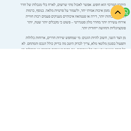
היתרון המרכזי הוא חופש. אפשר לאכול מתי שרוצים, לארח בלי מגבלות של חדר
קטן, ליהנות מזמן איכות אמיתי יחד, ולשמור על פרטיות מלאה. בנוסף, ברמות
המחיר הגבוהות יותר, דירה או פנטהאוז איכותיים מעניקים פעמים רבות חוויית
אירוח עשירה יותר מחדר מלון סטנדרטי – פשוט כי מקבלים יותר שטח, יותר
פונקציונליות ותחושה ייחודית יותר.
מן הצד השני, חשוב להיות הוגנים: מי שמחפש שירות חדרים, ארוחות כלולות
ותפעול בסגנון מלונאי מלא, צריך לבדוק היטב מה בדיוק כולל הנכס והמתחם. לא
כל דירה מציעה את אותו סל שירותים, וגם בתוך קטגוריית היוקרה יש הבדלים בין
אירוח עצמאי יותר לבין מתחמים שנותנים תחושת ריזורט רחבה.
המיקום משנה יותר מהכול
באילת, כתובת טובה היא לא פרט שולי אלא חלק מרכזי מהחוויה. נכס במיקום
אסטרטגי חוסך זמן, משפר את הנוחות ומעלה את תחושת הפרימיום של כל
החופשה. קרבה לחוף, לטיילת, למרכזי בילוי ולמסעדות שוות היא יתרון ברור,
במיוחד אם רוצים לנוע ברגל וליהנות מהעיר בלי תכנון מורכב.
עם זאת, גם כאן צריך התאמה. יש מי שירצו להיות בלב העניינים, ויש מי שיעדיפו
מתחם יוקרתי ושקט יותר עם אווירה פרטית. משפחות רבות מחפשות איזון – קרבה
לאטרקציות, אבל לא מעל מוקדי הרעש. זוגות יעדיפו לפעמים נוף ותחושת ניתוק, גם
אם זה אומר עוד כמה דקות נסיעה. הבחירה הנכונה היא זו שמתאימה להרגלי
החופשה שלכם, לא רק למה שנשמע טוב בתיאור.
מה לבדוק לפני שמזמינים