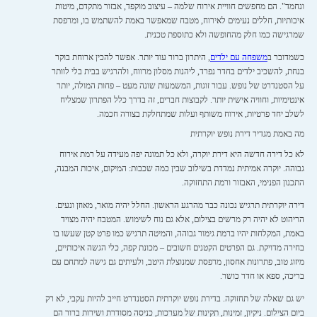
ונחמד". הם מחפשים חוויית אירוח שלמה – עיצוב מוקפד, אבזור מתקדם, מיטות
איכותיות, חללים נעימים לאירוח, מטבח שמאפשר באמת להשתמש בו, ומרפסת
שמרגישה כמו חלק מהחופשה ולא כתוספת טכנית.
כשמדובר ב
משפחה עם ילדים
, היתרון ברור עוד יותר. אפשר להכין ארוחת בוקר
בנחת, להשכיב ילדים בחדר נפרד, ליהנות מסלון מרווח, ולהרגיש בבית בלי לוותר
על הסטנדרט של נופש. עבור זוגות, המשמעות שונה מעט – פחות המולה, יותר
אינטימיות, וחוויה אישית יותר. לקבוצות חברים, זה בדרך כלל הפתרון שמצליח
לשלב יחד פרטיות, אירוח משותף ועלות שמתחלקת בצורה חכמה.
מה באמת מגדיר דירת נופש יוקרתית
לא כל דירה חדשה היא דירת יוקרה, ולא כל תמונה יפה מעידה על רמת אירוח
גבוהה. יוקרה אמיתית נמדדת בשילוב שבין כמה שכבות: המיקום, איכות המבנה,
התכנון הפנימי, האבזור ורמת התחזוקה.
דירה יוקרתית תרגיש נכונה כבר מהרגע הראשון. החלל יהיה מואר, מאוזן ונעים.
הריהוט לא יהיה רק מרשים בצילום, אלא גם נוח לשימוש. המטבח יהיה מצויד
באמת, המקלחות יהיו ברמת גימור גבוהה, והמיטה תרגיש כמו פרט קטן שעשו בו
בחירה מדויקת. גם הפרטים הקטנים חשובים – מכונת קפה, כלי הגשה איכותיים,
מיזוג טוב, פתרונות אחסון, מרפסת שמנוצלת היטב, ולעיתים גם גישה למתחם עם
בריכה, ספא או חדר כושר.
יש גם שאלה של תחזוקה. בדירת נופש יוקרתית הסטנדרט חייב להיות עקבי, לא רק
ביום הצילום. ניקיון, זמינות, תקינות של מערכות, כניסה מסודרת ושירות ברור הם