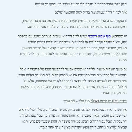
חלק בלתי נפרד מהחוויה. יוקרה בלי תפעול מדויק היא בסוף רק עטיפה.
איך לבחור דירה שמתאימה בדיוק לסוג החופשה שלכם
זו הנקודה שבה הרבה מזמינים עושים טעות. הם מחפשים את הנכס הכי מרשים,
במקום את הנכס הכי מתאים. בפועל, הבחירה הנכונה תלויה באופי החופשה.
זוג שמחפש
סוף שבוע רומנטי
יעדיף לרוב דירה אינטימית במתחם שקט, עם מרפסת
יפה, עיצוב מוקפד וקרבה לים או למסעדות. משפחה עם ילדים קטנים תעדיף
מעלית, מטבח פרקטי, כמה חדרי שינה ובריכה נגישה. קבוצה של חברים תתעניין
יותר במרחב משותף גדול, מספר חדרי רחצה, ואפשרות לארח בנוחות בלי להרגיש
צפיפות.
גם משך השהות משנה. ללילה או שניים אפשר להתפשר מעט על פרקטיקה, אבל
בחופשה של כמה ימים כבר מרגישים אם יש מספיק מקום, אם המטבח באמת עובד,
ואם האזור נוח לשהייה רציפה. לכן כדאי להסתכל לא רק על התמונות, אלא על
מכלול הנתונים – מספר אורחים, גודל הנכס, סוג המתחם, מתקנים זמינים והמיקום
המדויק בתוך העיר.
דירות נופש יוקרתיות באילת
מול מלון – מה עדיף
אין תשובה אחת שמתאימה לכולם, וזה בדיוק מה שחשוב להבין. מלון יכול להתאים
למי שמחפש חופשה מאוד מובנית – ארוחות מסודרות, צוות זמין בכל שעה, ופחות
התעסקות. אבל עבור קהלים רבים, במיוחד משפחות, זוגות שמעריכים פרטיות או
קבוצות שרוצות מרחב, דירת נופש יוקרתית מציעה ערך אחר לגמרי.