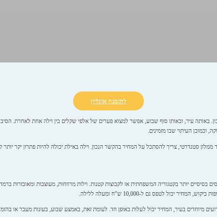
להזמנה אונליין
ון. באותה עיר, ובאותו סוף שבוע, אפשר למצוא פערים של אלפי שקלים בין וילה אחת לאחרת. הס
ה, וכמובן העיתוי שבו מזמינים.
מלון סטנדרטי, צריך להסתכל על המחיר בהקשר הנכון. וילה באילת יכולה להיות פתרון יקר יותר
ה, וילה באילת ללילה תתחיל בדרך כלל סביב 2,500 עד 4,500 ש"ח לנכסים בסיסיים יותר בקטגוריה המשפחתית או לקבוצות קטנות. וילות מרווחות, מעו
ירועים מיוחדים בעיר, המחיר יכול לעלות באופן חד. לעומת זאת, באמצע שבוע, בעונות מעבר או בהז