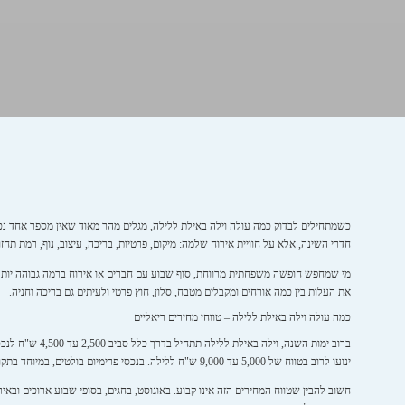
כשמתחילים לבדוק כמה עולה וילה באילת ללילה, מגלים מהר מאוד שאין מספר אחד נכ
חדרי השינה, אלא על חוויית אירוח שלמה: מיקום, פרטיות, בריכה, עיצוב, נוף, רמת תחזוק
מי שמחפש חופשה משפחתית מרווחת, סוף שבוע עם חברים או אירוח ברמה גבוהה יותר מ
את העלות בין כמה אורחים ומקבלים מטבח, סלון, חוץ פרטי ולעיתים גם בריכה וחניה.
כמה עולה וילה באילת ללילה – טווחי מחירים ריאליים
ברוב ימות השנ
ינועו לרוב בטווח של 5,000 עד 9,000 ש"ח ללילה. בנכסי פרימיום בולטים, במיוחד בתקופות ביקוש, המחיר יכול לטפס גם ל-10,000 ש"ח ומעלה ללילה.
חשוב להבין שטווח המחירים הזה אינו קבוע. באוגוסט, בחגים, בסופי שבוע ארוכים ובא