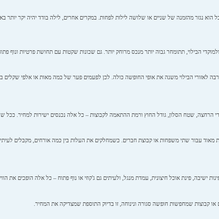
ל הוא נגזר מהזמנה של שניים או שלושה לילות לפחות. במקרים אחרים, לילה בודד יהיה יקר יותר בא
 ולמוקדי הבילוי, תתומחר גבוה יותר מנכס מרוחק יותר. גם שכונות שקטות עם תחושת פרטיות ונוף פ
, קרבה לאזורי הבילוי משנה את אופי החופשה כולה. לכן לפעמים פער של כמה מאות או אלפי שקלים ב
ה ל-12 או ל-16. מספר חדרי השינה, מספר חדרי הרחצה, שטח הסלון, גודל החוץ ורמת ההתאמה לקבוצות – כל אלה נכנסים ישירות ל
למת מאוד עבור שתי משפחות או קבוצת חברים. כשמחלקים את העלות בין כמה אורחים, מקבלים לעית
ישיבה, פינת אוכל חיצונית, עמדת מנגל, ולעיתים גם ג'קוזי או נוף פתוח – כל אלה הופכים את הווי
 או קבוצות שמחפשות חופשה סגורה ונינוחה, זו בדיוק התוספת שמצדיקה את המחיר.