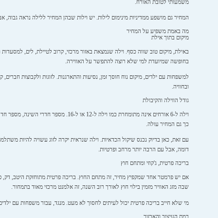
משמעותי לטובת האורח.
המחיר גם מושפע ממדיניות מינימום לילות. יש וילות שבהן המחיר ללילה נראה גבוה, אב
מה באמת משפיע על המחיר
מיקום בתוך אילת
באילת, מיקום טוב שווה כסף. וילה שנמצאת באזור מרכזי, קרוב לטיילת, לים, למסעדות
בחופשה שמיועדת למי שלא רוצה להתפשר על האווירה.
למשפחות עם ילדים, מיקום נוח חוסך זמן, נסיעות והתארגנות. לזוגות ולקבוצות חברים
ובחוויה.
גודל הווילה והקיבולת
וילה ל-6 אורחים אינה מתומחרת כמו ויל
כך גם המחיר עולה.
עם זאת, כאן בדיוק נכנס שיקול הכדאיות. וילה שנראית יקרה לזוג עשויה להיות משת
דומה, אבל עם הרבה יותר מרחב ופרטיות.
בריכה פרטית, ג'קוזי ומתחם חוץ
אם יש פרמטר אחד שמקפיץ מחיר, זה מתחם החוץ. בריכה פרטית מתוחזקת היטב, דק, פינות 
שבה מזג האוויר מזמין בילוי חוץ לאורך רוב השנה, זה אלמנט מרכזי מאוד בתמחור.
מי שלא חייב בריכה פרטית יכול לעיתים לחסוך לא מעט. מנגד, עבור משפחות עם ילדים
רמת העיצוב והאבזור