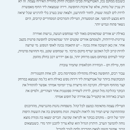
כשנכס ממוקם נכון, האטרקציות סביבו הופכות לחלק מחוויית האירוח עצמה. זה לא
רק עניין של נוחות, אלא של איכות החופשה. דירה שנמצאת ליד החוף מאפשרת
לרדת לים לכמה שעות, לחזור להתרענן, ולצאת שוב בערב בלי להרגיש שכל יציאה
היא מבצע לוגיסטי. אם המסעדות, הטיילת והמרכזים המסחריים קרובים, היום
נשאר פתוח וגמיש יותר.
באילת יש אזורים שמתאימים מאוד למי שמחפש תנועה, נגישות ואווירה
עירונית-תיירותית, ולעומתם אזורים שקטים יותר שמתאימים לחופשה פרטית בקצב
אחר. אין כאן תשובה אחת נכונה – יש התאמה נכונה לאופי הנופש. מי שרוצה
להיות קרוב לכל האקשן יעדיף מיקום מרכזי. מי שמחפש שקט, נוף ותחושת פרטיות,
יבחר לעיתים במתחם מעט מרוחק יותר, גם אם יידרש רכב בחלק מהזמן.
חוף, טיילת וים – הבחירה הקלאסית שתמיד עובדת
עבור רבים, החופשה באילת מתחילה ומסתיימת בים. לכן אחת הקטגוריות
המבוקשות ביותר של אטרקציות ליד דירות נופש באילת היא כל מה שנמצא במרחק
קצר מהחוף והטיילת. הקרבה הזו מייצרת ערך יומיומי אמיתי: אפשר להתחיל את
הבוקר בהליכה מול המים, לרדת לשחייה ספונטנית אחר הצהריים, ולסיים את
הערב בארוחה או קוקטייל עם אווירה של חופש אמיתי.
הטיילת עצמה מתאימה כמעט לכל קהל. משפחות נהנות מהנגישות, מהדוכנים
ומהתחושה שיש תמיד מה לראות ולעשות. זוגות מחפשים בה את השעות היפות
יותר של היום – מוקדם בבוקר או לקראת שקיעה. חברים ימצאו בה נקודת מוצא
נוחה להמשך הערב. היתרון הגדול הוא שלא צריך לתכנן יותר מדי. כשנמצאים
קרוב, אפשר פשוט לצאת מהדירה ולתת לעיר להוביל.