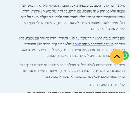
אילת יודעת לדבר היטב עם משפחות, אבל ההבדל האמיתי הוא לא רק באטרקציה
עצמה אלא במרחק שלה מהנכס. עם ילדים, כל דקה של נגישות מורגשת. דירות
נופש שממוקמות קרוב למרכזי בילוי, לאזורי פנאי ולמסעדות מקלות מאוד על היום
כולו. אפשר לחזור למנוחת צהריים, להתארגן מחדש, ולהמשיך לבילוי נוסף בלי
לשחוק את כל האנרגיה בדרך.
כאן בדיוק נכנסת לתמונה החשיבה על סגנון האירוח. דירה מרווחת עם מטבח, סלון
ומרפסת
מעניקה למשפחה מרחב נשימה
שלא תמיד קיים בחדר מלון סטנדרטי.
כשמשלבים את זה עם אטרקציות נגישות בסביבה, מקבלים חופשה ברמה גבוהה
יותר – כזו שנותנת גם חוויה לילדים וגם נוחות אמיתית להורים.
משפחות רבות בוחרות לשלב בכל יום פעילות אחת מרכזית ולא יותר. זו בדרך כלל
החלטה נכונה. אילת יכולה להיות עמוסה בגירויים, ובמיוחד בחופשות ובסופי שבוע.
עדיף לבחור מיקום שמאפשר גמישות, ולא לנסות להספיק הכול.
קולינריה, בתי קפה וחיי ערב
אחת הסיבות המרכזיות לבחור דירת נופש במיקום איכותי היא הקרבה לא רק
לאטרקציות קלאסיות, אלא גם לכל מה שהופך ערב טוב לערב מוצלח באמת.
מסעדות, ברים, בתי קפה ומוקדי בילוי מוסיפים שכבה שלמה לחופשה, במיוחד עבור
זוגות וקבוצות שמחפשים חוויה בוגרת יותר, מעוצבת יותר, ופחות ממוסגרת.
באילת יש הבדל מובהק בין חופשה שבה צריך לנסוע לכל ארוחה לבין חופשה שבה
פשוט יורדים מהדירה וצועדים כמה דקות למקום הנכון. הקרבה הזו יוצרת חופש.