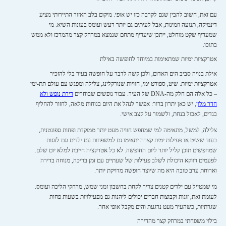
עם זאת, חשוב להבין שגם לקרבה כזו יש אופי. מיקום בלב האזור התיירותי מציע
דינמיקה, תנועה וזמינות, אבל לעיתים גם יותר רעש ועומס בעונות השיא. מי
שמעדיף שקט מוחלט, ייתכן שיעדיף מתחם שנמצא במרחק קצר מהמרכז ולא ממש
בתוכו.
אטרקציות ימיות שמתאימות במיוחד לחופשה באילת
אילת בנויה סביב הים האדום, ולכן קשה לדבר על חופשה בעיר בלי להזכיר
אטרקציות ימיות. שיט, ספורט ימי, חוויות שנורקלינג, צלילה ומפגש עם עולם תת-ימי
– כל אלה הם חלק מה-DNA של העיר. עבור נופשים שבוחרים
דירת נופש ולא
חדר מלון
, יש כאן יתרון ברור: אפשר לנהל את היום בנוחות מלאה, לחזור להחליף
בגדים, לאכול בנחת, ולשמור על קצב אישי.
צלילה, למשל, מתאימה למי שמחפש חוויה מעט יותר ממוקדת ופחות ספונטנית,
בעוד ששיט או פעילות ימית קצרה יתאימו גם למשפחות עם ילדים וגם לזוגות
שמחפשים תוכן קליל יותר ליום החופשה. לא כל אטרקציה חייבת למלא יום שלם.
לפעמים דווקא היכולת לשלב פעילות של שעתיים עם זמן בריכה, מנוחה בדירה
וארוחת ערב טובה היא מה שיוצר חופשה מדויקת יותר.
מי שמטייל עם ילדים קטנים צריך לקחת בחשבון זמני שמש, מרחקי הליכה ועומס.
לעומת זאת, זוגות וקבוצות חברים יכולים ליהנות גם מפעילויות בשעות פחות
שגרתיות, כשהעיר מעט נרגעת והים מקבל אופי אחר.
בילוי משפחתי במרחק קצר מהדירה