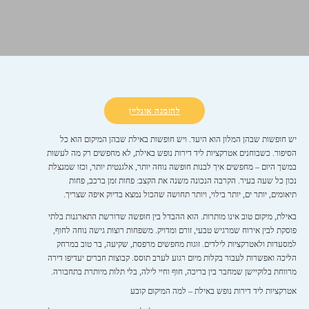
להזמנה אונליין
יש חופשות שבהן המלון הוא היעד. ויש חופשות באילת שבהן המיקום הוא כל
הסיפור. כשבוחנים אטרקציות ליד דירות נופש באילת, לא מחפשים רק מה לעשות
במשך היום – מחפשים איך לבנות חופשה נוחה יותר, אלגנטית יותר, וכזו שמנצלת
נכון כל שעה בעיר. הקרבה הנכונה משנה את הקצב: פחות זמן ברכב, פחות
תיאומים, יותר ים, יותר בילוי, ויותר תחושה שהכול נמצא בדיוק איפה שצריך.
באילת, מיקום טוב אינו מותרות. הוא ההבדל בין חופשה שדורשת התארגנות בלתי
פוסקת לבין אירוח שמרגיש טבעי, זורם ומדויק. משפחות רוצות גישה נוחה לחוף,
למסעדות ולאטרקציות לילדים. זוגות מחפשים מרפסת, שקיעה, בר טוב במרחק
הליכה ואפשרות לעבור בקלות מיום רגוע לערב תוסס. קבוצות חברים יעדיפו דירה
מרווחת בלוקיישן שמחבר בין בריכה, חוף וחיי לילה, בלי תלות מיותרת בתחבורה.
אטרקציות ליד דירות נופש באילת – למה המיקום קובע