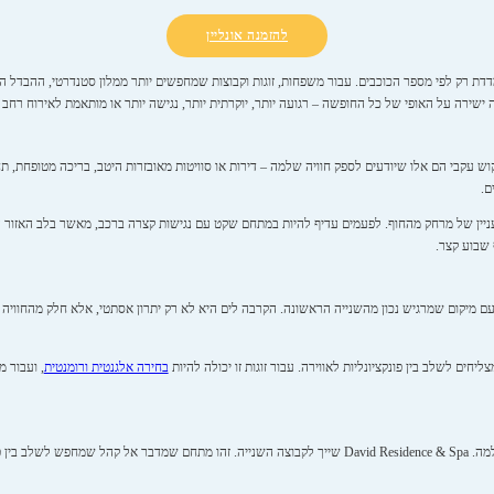
להזמנה אונליין
יר נמדדת רק לפי מספר הכוכבים. עבור משפחות, זוגות וקבוצות שמחפשים יותר ממלון סטנדרטי, ההבדל ה
שירה על האופי של כל החופשה – רגועה יותר, יוקרתית יותר, נגישה יותר או מותאמת לאירוח רחב ו
עקבי הם אלו שיודעים לספק חוויה שלמה – דירות או סוויטות מאובזרות היטב, בריכה מטופחת, תחו
ם.
 עניין של מרחק מהחוף. לפעמים עדיף להיות במתחם שקט עם נגישות קצרה ברכב, מאשר בלב האזור 
 שבוע קצר.
ד עם מיקום שמרגיש נכון מהשנייה הראשונה. הקרבה לים היא לא רק יתרון אסתטי, אלא חלק מהחוויה
ים לשלב בין פונקציונליות לאווירה. עבור זוגות זו יכולה להיות
בחירה אלגנטית ורומנטית
, ועבור 
יש מתחמים שבהם הדגש הוא על הלוקיישן, ויש כאלה שבהם היתרון נמצא בחוויה השלמה. David Residence & Spa שייך לקבוצה השנייה. 