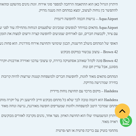
היתרון הגדול כאן הוא ההתאמה הרחבה למספר סוגי אירוח. זוגות נהנים מהשקט ומהאוו
להתפשר בין נוחות לעיצוב, ימצא במתחם הזה מענה מדויק.
Aqua Airport – נגישות חכמה לחופשה דינמית
Aqua Airport מתאים במיוחד לנופשים שמבינים שלפעמים הנוחות מתחילה עוד
עם ציוד, לקבוצות חברים, וגם לאורחים שמגיעים לחופשה קצרה ורוצים למצות את הזמן 
האופי של המתחם משלב חדשנות, תכנון שימושי ותחושת אירוח מודרנית. הוא פחות נשען
Brown 42 – עיצוב עכשווי במיקום מבוקש
Brown 42 פונה לקהל שאוהב אסתטיקה ברורה, קו עיצובי עדכני ואווירה אורבנית-י
מסוגנן, אבל עדיין חם ונוח.
המתחם מתאים מאוד לזוגות, לחופשות חברים ולמשפחות קטנות שרוצות להיות קרובות למוק
בחירה שמרגישה מדויקת.
Hashdera – מיקום מרכזי עם תחושת נוחות מיידית
Hashdera הוא דוגמה טובה לכך שלא כל מתחם מבוקש חייב להישען רק על יוקרה 
מתחם שמדבר היטב למשפחות ולזוגות שמעדיפים חופשה מאורגנת, נגישה ונוחה מאוד 
היתרון המשמעותי שלו הוא תחושת האיזון. מצד אחד, נהנים מקרבה לאזורים מבוקשים ב
ראויה מאוד.
מתחמי בוטיק עם בריכה פרטית או חצי-פרטית