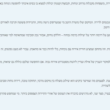
ירה, משפחות מקבלות מרחב ונוחות, וקבוצות קטנות יכולות למצוא בו בסיס איכותי לחופשה נינוחה
 לפני שנכנסים לדירה. המיקום שלו משרת היטב מי שמעדיפים גישה נוחה, התניידות פשוטה וקרבה לאזורי
היטב.
 על דרמה ויותר על יעילות ברמה גבוהה – חללים נוחים, אבזור נכון וסביבה שמתאימה למי שאוהב
וקרתית. זהו מתחם שמציע חוויית אירוח עם נוכחות, בלי להיות כבד או מתאמץ. עבור לא מעט נופשים, זה ב
די העניין של אילת ועדיין ליהנות מסטנדרט אירוח גבוה. אם החופשה שלכם כוללת גם יציאות, מסעדות
מוחצנת. לפעמים מה שמייצר ביקוש הוא שילוב מוצלח בין מיקום מרכזי, תחזוקה טובה, דירות נוחות וסב
לשהייה.
עיר; מצד שני, לא מרגישים בהכרח את העומס של אזורי התיירות הצפופים ביותר. מי שמחפש פתרון 