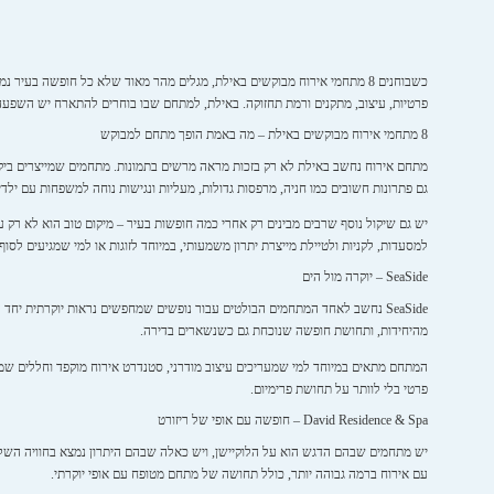
כשבוחנים 8 מתחמי אירוח מבוקשים באילת, מגלים מהר מאוד שלא כל חופשה בע
פרטיות, עיצוב, מתקנים ורמת תחזוקה. באילת, למתחם שבו בוחרים להתארח יש השפעה י
8 מתחמי אירוח מבוקשים באילת – מה באמת הופך מתחם למבוקש
מתחם אירוח נחשב באילת לא רק בזכות מראה מרשים בתמונות. מתחמים שמייצרים ביקוש 
גם פתרונות חשובים כמו חניה, מרפסות גדולות, מעליות ונגישות נוחה למשפחות עם ילדי
יש גם שיקול נוסף שרבים מבינים רק אחרי כמה חופשות בעיר – מיקום טוב הוא לא רק
למסעדות, לקניות ולטיילת מייצרת יתרון משמעותי, במיוחד לזוגות או למי שמגיעים לסוף
SeaSide – יוקרה מול הים
SeaSide נחשב לאחד המתחמים הבולטים עבור נופשים שמחפשים נראות יוקרתית יח
מהיחידות, ותחושת חופשה שנוכחת גם כשנשארים בדירה.
המתחם מתאים במיוחד למי שמעריכים עיצוב מודרני, סטנדרט אירוח מוקפד וחללים שמצליח
פרטי בלי לוותר על תחושת פרימיום.
David Residence & Spa – חופשה עם אופי של ריזורט
עם אירוח ברמה גבוהה יותר, כולל תחושה של מתחם מטופח עם אופי יוקרתי.