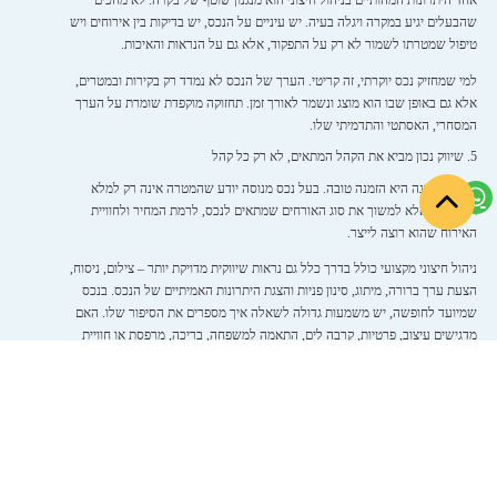
אחד היתרונות המהותיים בניהול חיצוני הוא מנגנון שוטף של בקרה. לא מחכים
שהבעלים יגיע במקרה ויגלה בעיה. יש עיניים על הנכס, יש בדיקות בין אירוחים ויש
טיפול שמטרתו לשמור לא רק על התפקוד, אלא גם על הנראות והאיכות.
למי שמחזיק נכס יוקרתי, זה קריטי. הערך של הנכס לא נמדד רק בקירות ובמטרים,
אלא גם באופן שבו הוא מוצג ונשמר לאורך זמן. תחזוקה מוקפדת שומרת על הערך
המסחרי, האסתטי והתדמיתי שלו.
5. שיווק נכון מביא את הקהל המתאים, לא רק כל קהל
לא כל הזמנה היא הזמנה טובה. בעל נכס מנוסה יודע שהמטרה אינה רק למלא
תאריכים, אלא למשוך את סוג האורחים שמתאים לנכס, לרמת המחיר ולחוויית
האירוח שהוא רוצה לייצר.
ניהול חיצוני מקצועי כולל בדרך כלל גם נראות שיווקית מדויקת יותר – צילום, ניסוח,
הצעת ערך ברורה, מיתוג, סינון פניות והצגת היתרונות האמיתיים של הנכס. בנכס
שמיועד לחופשה, יש משמעות גדולה לשאלה איך מספרים את הסיפור שלו. האם
מדגישים עיצוב, פרטיות, קרבה לים, התאמה למשפחה, בריכה, מרפסת או חוויית
פרימיום כוללת.
כשהשיווק מדויק, גם איכות ההזמנות משתפרת. זה אומר פחות חיכוכים, פחות פערי
ציפיות ויותר התאמה בין מה שהנכס מציע לבין מה שהאורח מחפש. עבור בעלי
נכסים, זו נקודה מהותית – כי ניהול טוב אינו נמדד רק בכמות ההזמנות, אלא באיכות
הפעילות לאורך זמן.
6. קבלת החלטות מבוססת נתונים ולא תחושת בטן