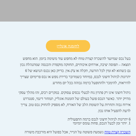
להזמנה אונליין
בעל נכס שמיועד להשכרה קצרת טווח לא מחפש עוד משימה ביומן. הוא מחפש
תוצאה – תפוסה יציבה, אורחים איכותיים, תחזוקה מוקפדת והכנסה שמתנהלת נכון
גם כשהוא לא זמין לכל הודעה, תקלה או צ'ק-אין. בדיוק כאן נכנס הנושא של 6
יתרונות לניהול חיצוני לנכס, במיוחד כשמדובר בדירת נופש או נכס פרימיום שצריך
להיראות, להימכר ולהתופעל ברמה גבוהה בכל יום מחדש.
ניהול חיצוני אינו רק פתרון נוח לבעלי נכסים עסוקים. במקרים רבים, זהו מהלך עסקי
מדויק יותר. כאשר הנכס פועל בעולם של הזמנות אונליין, תמחור דינמי, סטנדרט
אירוח גבוה ותחרות על תשומת הלב של האורח, לא מספיק להחזיק נכס טוב. צריך
לדעת להפעיל אותו נכון.
6 יתרונות לניהול חיצוני לנכס ברמה התפעולית
1. יותר זמן לבעל הנכס, פחות עומס יומיומי
השכרה קצרת טווח
נשמעת פשוטה על הנייר, אבל בפועל היא מורכבת משורה