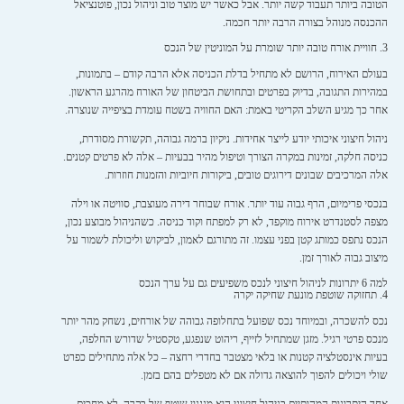
הטובה ביותר תעבוד קשה יותר. אבל כאשר יש מוצר טוב וניהול נכון, פוטנציאל
ההכנסה מנוהל בצורה הרבה יותר חכמה.
3. חוויית אורח טובה יותר שומרת על המוניטין של הנכס
בעולם האירוח, הרושם לא מתחיל בדלת הכניסה אלא הרבה קודם – בתמונות,
במהירות התגובה, בדיוק בפרטים ובתחושת הביטחון של האורח מהרגע הראשון.
אחר כך מגיע השלב הקריטי באמת: האם החוויה בשטח עומדת בציפייה שנוצרה.
ניהול חיצוני איכותי יודע לייצר אחידות. ניקיון ברמה גבוהה, תקשורת מסודרת,
כניסה חלקה, זמינות במקרה הצורך וטיפול מהיר בבעיות – אלה לא פרטים קטנים.
אלה המרכיבים שבונים דירוגים טובים, ביקורות חיוביות והזמנות חוזרות.
בנכסי פרימיום, הרף גבוה עוד יותר. אורח שבוחר דירה מעוצבת, סוויטה או וילה
מצפה לסטנדרט אירוח מוקפד, לא רק למפתח וקוד כניסה. כשהניהול מבוצע נכון,
הנכס נתפס כמותג קטן בפני עצמו. זה מתורגם לאמון, לביקוש וליכולת לשמור על
מיצוב גבוה לאורך זמן.
למה 6 יתרונות לניהול חיצוני לנכס משפיעים גם על ערך הנכס
4. תחזוקה שוטפת מונעת שחיקה יקרה
נכס להשכרה, ובמיוחד נכס שפועל בתחלופה גבוהה של אורחים, נשחק מהר יותר
מנכס פרטי רגיל. מזגן שמתחיל לזייף, ריהוט שנפגע, טקסטיל שדורש החלפה,
בעיות אינסטלציה קטנות או בלאי מצטבר בחדרי רחצה – כל אלה מתחילים כפרט
שולי ויכולים להפוך להוצאה גדולה אם לא מטפלים בהם בזמן.