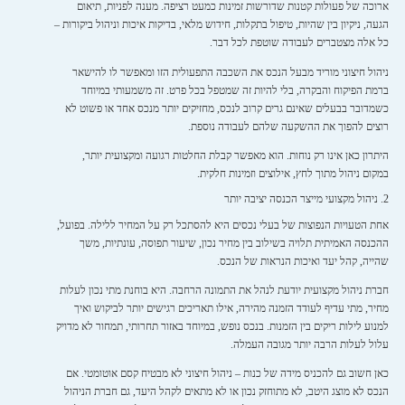
ארוכה של פעולות קטנות שדורשות זמינות כמעט רציפה. מענה לפניות, תיאום
הגעה, ניקיון בין שהיות, טיפול בתקלות, חידוש מלאי, בדיקות איכות וניהול ביקורות –
כל אלה מצטברים לעבודה שוטפת לכל דבר.
ניהול חיצוני מוריד מבעל הנכס את השכבה התפעולית הזו ומאפשר לו להישאר
ברמת הפיקוח והבקרה, בלי להיות זה שמטפל בכל פרט. זה משמעותי במיוחד
כשמדובר בבעלים שאינם גרים קרוב לנכס, מחזיקים יותר מנכס אחד או פשוט לא
רוצים להפוך את ההשקעה שלהם לעבודה נוספת.
היתרון כאן אינו רק נוחות. הוא מאפשר קבלת החלטות רגועה ומקצועית יותר,
במקום ניהול מתוך לחץ, אילוצים וזמינות חלקית.
2. ניהול מקצועי מייצר הכנסה יציבה יותר
אחת הטעויות הנפוצות של בעלי נכסים היא להסתכל רק על המחיר ללילה. בפועל,
ההכנסה האמיתית תלויה בשילוב בין מחיר נכון, שיעור תפוסה, עונתיות, משך
שהייה, קהל יעד ואיכות הנראות של הנכס.
חברת ניהול מקצועית יודעת לנהל את התמונה הרחבה. היא בוחנת מתי נכון לעלות
מחיר, מתי עדיף לעודד הזמנה מהירה, אילו תאריכים רגישים יותר לביקוש ואיך
למנוע לילות ריקים בין הזמנות. בנכס נופש, במיוחד באזור תחרותי, תמחור לא מדויק
עלול לעלות הרבה יותר מגובה העמלה.
כאן חשוב גם להכניס מידה של כנות – ניהול חיצוני לא מבטיח קסם אוטומטי. אם
הנכס לא מוצג היטב, לא מתוחזק נכון או לא מתאים לקהל היעד, גם חברת הניהול