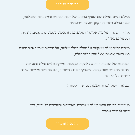
להזמנה אונליין
מייק'ס פלייס באילת הוא הסניף הרביעי של רשת הפאבים והמסעדות המוצלחת,
אשר החלה בתור פאב קטן ומוצלח בירושלים.
אחרי ההצלחה של מייק פלייס ירושלים, נפתחו סניפים נוספים בתל אביב,הרצליה,
ועכשיו גם באילת.
מייק'ס פלייס אילת ממוקמת על טיילת המלך שלמה, על חורבות יאכטה פאב האגדי
כמו בפאב יאכטות, אצל מייק פלייס אילת,
הקונספט של הופעות חיות של להקות מקומיות. במייק'ס פלייס אילת אתה יכול
ליהנות מתפריט פאב קלאסי, משחקי כדורגל חשובים, הופעות חיות ומאיזור ישיבה
ידידותי על הטיילת,
שם אתה יכול לשתות ולצפות במרינה הקסומה.
מעוניינים בדירות נופש באילת מעוצבות, מאובזרות ובמחירים בלעדיים, צרו
קשר לפרטים נוספים.
להזמנה אונליין