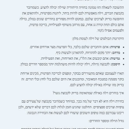
התשובה לשאלה הזו טמונה בחוויה הייחודית שוילה יכולה להציע. כשמדובר
בקבוצת חברים, וילה מאפשרת לכם להיות ביחד, ליהנות מפרטיות, ולהתאים את
החופשה בדיוק לצרכים שלכם. במקום להיות מפוזרים בחדרים שונים במלון, בוילה
אתם כולם תחת קורת גג אחת, עם מרחב משותף לפעילויות, בריכה פרטית,
ולפעמים אפילו ג'קוזי.
היתרונות הבולטים של וילה לעומת מלון:
פרטיות:
אתם והחברים שלכם בלבד, בלי הפרעות מצד אורחים אחרים.
מרחב:
יותר מקום להתרווח, להתארגן ולעשות כיף.
גמישות:
אתם קובעים את הלו"ז, את הארוחות, ואת הפעילויות.
חיסכון:
לקבוצה גדולה, וילה יכולה להיות משתלמת יותר ממספר חדרים במלון.
תארו לעצמכם שאתם מתעוררים בבוקר, קופצים לבריכה הפרטית, מכינים ארוחת
בוקר מפנקת במטבח המאובזר, ומתכננים את היום שלכם בלי לחץ ובלי תורים. זה
בדיוק מה שוילה באילת יכולה להציע לכם.
איך בוחרים וילה באילת שמתאימה בדיוק לקבוצת נוער?
בחירת וילה היא לא דבר של מה בכך, במיוחד כשמדובר בקבוצה של צעירים עם
ציפיות וצרכים ספציפיים. החלטנו שהגיע הזמן לגלות לכם דברים שלא ידעתם, ולכן
ריכזנו עבורכם כמה טיפים חשובים שיעזרו לכם לעשות את הבחירה הנכונה:
גודל הוילה ומספר החדרים: