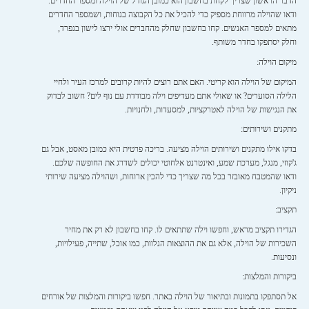
הדבר הראשון שצריך לקחת בחשבון הוא כמובן הגודל של הוילה ומספר החדרים.
ודאו שהוילה מרווחת מספיק כדי להכיל את כל הקבוצה בנוחות, ושמספר החדרים
מתאים למספר האנשים. קחו בחשבון שחלק מהחברים אולי ירצו לישון בנפרד,
וחלק יסתפקו בחדר משותף.
מיקום הוילה:
המיקום של הוילה הוא קריטי. האם אתם רוצים להיות קרובים למרכז העיר ולחיי
הלילה הסוערים? או שאולי אתם מעדיפים וילה מבודדת עם נוף לים? חשוב לבדוק
את הנגישות של הוילה לאטרקציות, למסעדות, ולחנויות.
מתקנים ושירותים:
בדקו אילו מתקנים ושירותים הוילה מציעה. בריכה פרטית היא כמובן מאסט, אבל גם
ג'קוזי, מנגל, מערכת שמע, ואינטרנט אלחוטי יכולים לשדרג את החופשה שלכם.
ודאו שהמטבח מאובזר בכל מה שצריך כדי להכין ארוחות, ושהוילה מציעה שירותי
ניקיון.
תקציב:
הגדירו תקציב מראש, וחפשו וילה שתתאים לו. קחו בחשבון לא רק את מחיר
השכירות של הוילה, אלא גם את ההוצאות הנלוות, כמו אוכל, שתייה, פעילויות,
ונסיעות.
ביקורות והמלצות:
אל תסתפקו בתמונות ובתיאור של הוילה באתר. חפשו ביקורות והמלצות של אורחים