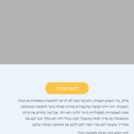
להזמנה אונליין
אילת, עיר השמש הנצחית, היא כבר מזמן לא רק יעד לחופשות משפחתיות או זוגיות
רומנטיות. יותר ויותר קבוצות של צעירים בוחרות באילת כיעד לחופשה המושלמת,
ואחת האפשרויות הפופולריות ביותר ללינה היא וילה. אבל איך בוחרים את הוילה
המתאימה? מה צריך לקחת בחשבון? ולמה בכלל וילה ולא מלון? הכנו לכם את
המדריך שיעשה לכם סדר ויעזור לכם לתכנן את החופשה הכיפית שלכם.
למה דווקא וילה באילת לחופשת נוער?