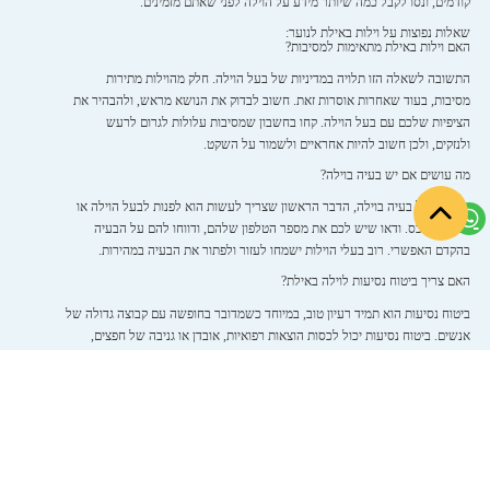
קודמים, ונסו לקבל כמה שיותר מידע על הוילה לפני שאתם מזמינים.
שאלות נפוצות על וילות באילת לנוער:
האם וילות באילת מתאימות למסיבות?
התשובה לשאלה הזו תלויה במדיניות של בעל הוילה. חלק מהוילות מתירות
מסיבות, בעוד שאחרות אוסרות זאת. חשוב לבדוק את הנושא מראש, ולהבהיר את
הציפיות שלכם עם בעל הוילה. קחו בחשבון שמסיבות עלולות לגרום לרעש
ולנזקים, ולכן חשוב להיות אחראיים ולשמור על השקט.
מה עושים אם יש בעיה בוילה?
במקרה של בעיה בוילה, הדבר הראשון שצריך לעשות הוא לפנות לבעל הוילה או
למנהל הנכס. ודאו שיש לכם את מספר הטלפון שלהם, ודווחו להם על הבעיה
בהקדם האפשרי. רוב בעלי הוילות ישמחו לעזור ולפתור את הבעיה במהירות.
האם צריך ביטוח נסיעות לוילה באילת?
ביטוח נסיעות הוא תמיד רעיון טוב, במיוחד כשמדובר בחופשה עם קבוצה גדולה של
אנשים. ביטוח נסיעות יכול לכסות הוצאות רפואיות, אובדן או גניבה של חפצים,
וביטול או קיצור של החופשה.
אטרקציות ופעילויות באילת לנוער:
אילת
מציעה מגוון רחב של אטרקציות ופעילויות שמתאימות במיוחד לנוער. הנה
כמה רעיונות:
ספורט ימי: