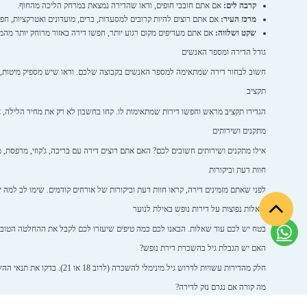
קרבה לים:
אם אתם חובבי חופים, ודאו שהדירה נמצאת במרחק הליכה מהחוף.
מרכז העיר:
אם אתם רוצים להיות קרובים למסעדות, ברים, מועדונים ואטרקציות, חפש
שקט ושלווה:
אם אתם מעדיפים מקום רגוע יותר, חפשו דירה באזור מרוחק יותר מהמר
גודל הדירה ומספר האנשים
חשוב לבחור דירה שמתאימה למספר האנשים בקבוצה שלכם. ודאו שיש מספיק מיטות, מק
תקציב
הגדירו תקציב מראש וחפשו דירות שמתאימות לו. קחו בחשבון לא רק את מחיר הלילה, אלא 
מתקנים ושירותים
אילו מתקנים ושירותים חשובים לכם? האם אתם רוצים דירה עם בריכה, ג'קוזי, מרפסת, 
חוות דעת וביקורות
לפני שאתם מזמינים דירה, קראו חוות דעת וביקורות של אורחים קודמים. שימו לב למה ש
שאלות נפוצות על דירות נופש באילת לנוער
בטח יש לכם עוד שאלות. הבאנו לכם כמה טיפים שיעזרו לכם לקבל את ההחלטה הטובה
האם יש הגבלת גיל בהשכרת דירת נופש?
חלק מהדירות עשויות לדרוש גיל מינימלי להשכרה (לרוב 18 או 21). בדקו את תנאי ההשכרה לפני שאתם מזמינים.
מה קורה אם נגרם נזק לדירה?