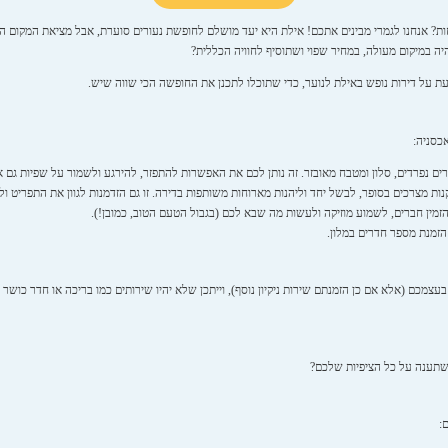
חות? אנחנו לגמרי מבינים אתכם! אילת היא יעד מושלם לחופשת נעורים סוערת, אבל מציאת המקום 
ה במיקום מעולה, במחיר שפוי ושתוסיף לחוויה הכללית?
ת על דירות נופש באילת לנוער, כדי שתוכלו לתכנן את החופשה הכי שווה שיש.
אכסניה:
 נפרדים, סלון ומטבח מאובזר. זה נותן לכם את האפשרות להתפזר, להירגע ולשמור על שפיות גם אחר
ת מצרכים בסופר, לבשל יחד וליהנות מארוחות משותפות בדירה. זו גם הזדמנות לגוון את התפריט ו
זמין חברים, לשמוע מוזיקה ולעשות מה שבא לכם (בגבול הטעם הטוב, כמובן!).
הזמנת מספר חדרים במלון.
צמכם (אלא אם כן הזמנתם שירות ניקיון נוסף), וייתכן שלא יהיו שירותים כמו בריכה או חדר כושר ז
שתענה על כל הציפיות שלכם?
: