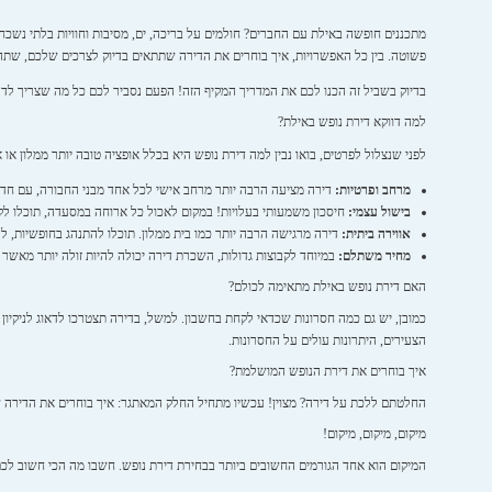
מתכננים חופשה באילת עם החברים? חולמים על בריכה, ים, מסיבות וחוויות בלתי נשכ
פשוטה. בין כל האפשרויות, איך בוחרים את הדירה שתתאים בדיוק לצרכים שלכם, שתהי
בדיוק בשביל זה הכנו לכם את המדריך המקיף הזה! הפעם נסביר לכם כל מה שצריך לדע
למה דווקא דירת נופש באילת?
לפני שנצלול לפרטים, בואו נבין למה דירת נופש היא בכלל אופציה טובה יותר ממלון או 
מרחב ופרטיות:
דירה מציעה הרבה יותר מרחב אישי לכל אחד מבני החבורה, עם חדרים
בישול עצמי:
חיסכון משמעותי בעלויות! במקום לאכול כל ארוחה במסעדה, תוכלו לקנו
אווירה ביתית:
דירה מרגישה הרבה יותר כמו בית ממלון. תוכלו להתנהג בחופשיות, לה
מחיר משתלם:
במיוחד לקבוצות גדולות, השכרת דירה יכולה להיות זולה יותר מאשר 
האם דירת נופש באילת מתאימה לכולם?
כמובן, יש גם כמה חסרונות שכדאי לקחת בחשבון. למשל, בדירה תצטרכו לדאוג לניקיון בע
הצעירים, היתרונות עולים על החסרונות.
איך בוחרים את דירת הנופש המושלמת?
החלטתם ללכת על דירה? מצוין! עכשיו מתחיל החלק המאתגר: איך בוחרים את הדירה 
מיקום, מיקום, מיקום!
המיקום הוא אחד הגורמים החשובים ביותר בבחירת דירת נופש. חשבו מה הכי חשוב לכם