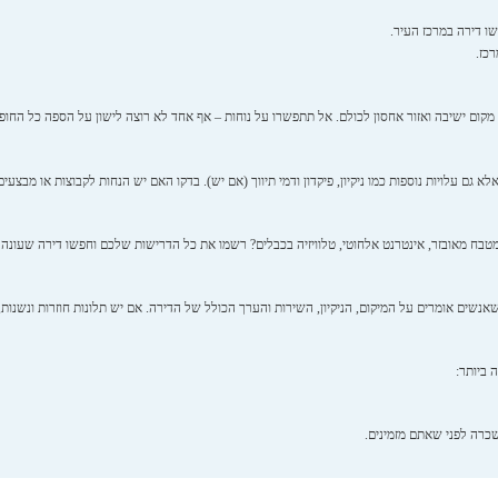
ו דירה במרכז העיר.
כז.
ום ישיבה ואזור אחסון לכולם. אל תתפשרו על נוחות – אף אחד לא רוצה לישון על הספה כל החו
גם עלויות נוספות כמו ניקיון, פיקדון ודמי תיווך (אם יש). בדקו האם יש הנחות לקבוצות או מבצעים
מטבח מאובזר, אינטרנט אלחוטי, טלוויזיה בכבלים? רשמו את כל הדרישות שלכם וחפשו דירה שעונה 
אנשים אומרים על המיקום, הניקיון, השירות והערך הכולל של הדירה. אם יש תלונות חוזרות ונשנות,
 ביותר: